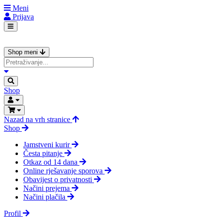
Meni
Prijava
Shop meni
Shop
Nazad na vrh stranice
Shop
Jamstveni kurir
Česta pitanje
Otkaz od 14 dana
Online rješavanje sporova
Obavijest o privatnosti
Načini prejema
Načini plačila
Profil