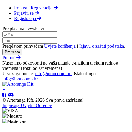
Prijava / Registracija
Prijaviti se
Registracija
Pretplata na newsletter
Pretplatom prihvaćam
Uvjete korištenja
i
Izjavu o zaštiti podataka
.
Pretplata
Pomoć
Nastojimo odgovoriti na vaša pitanja e-mailom tijekom radnog
vremena u roku od sat vremena!
U vezi garancije:
info@iponcomp.hr
Ostalo drugo:
info@iponcomp.hr
© Artorange Kft. 2026 Sva prava zadržana!
Impresija
Uvjeti i Odredbe