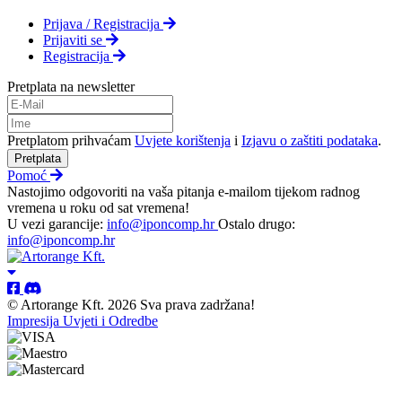
Prijava / Registracija
Prijaviti se
Registracija
Pretplata na newsletter
Pretplatom prihvaćam
Uvjete korištenja
i
Izjavu o zaštiti podataka
.
Pretplata
Pomoć
Nastojimo odgovoriti na vaša pitanja e-mailom tijekom radnog
vremena u roku od sat vremena!
U vezi garancije:
info@iponcomp.hr
Ostalo drugo:
info@iponcomp.hr
© Artorange Kft. 2026 Sva prava zadržana!
Impresija
Uvjeti i Odredbe