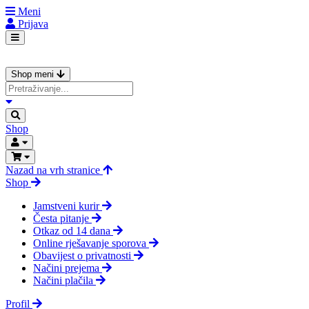
Meni
Prijava
Shop meni
Shop
Nazad na vrh stranice
Shop
Jamstveni kurir
Česta pitanje
Otkaz od 14 dana
Online rješavanje sporova
Obavijest o privatnosti
Načini prejema
Načini plačila
Profil