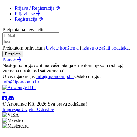
Prijava / Registracija
Prijaviti se
Registracija
Pretplata na newsletter
Pretplatom prihvaćam
Uvjete korištenja
i
Izjavu o zaštiti podataka
.
Pretplata
Pomoć
Nastojimo odgovoriti na vaša pitanja e-mailom tijekom radnog
vremena u roku od sat vremena!
U vezi garancije:
info@iponcomp.hr
Ostalo drugo:
info@iponcomp.hr
© Artorange Kft. 2026 Sva prava zadržana!
Impresija
Uvjeti i Odredbe