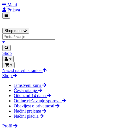
Meni
Prijava
Shop meni
Shop
Nazad na vrh stranice
Shop
Jamstveni kurir
Česta pitanje
Otkaz od 14 dana
Online rješavanje sporova
Obavijest o privatnosti
Načini prejema
Načini plačila
Profil