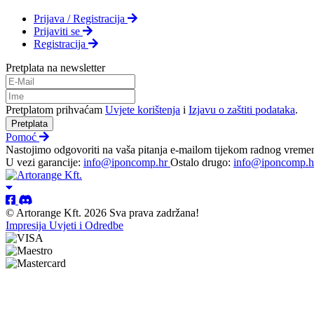
Prijava / Registracija
Prijaviti se
Registracija
Pretplata na newsletter
Pretplatom prihvaćam
Uvjete korištenja
i
Izjavu o zaštiti podataka
.
Pretplata
Pomoć
Nastojimo odgovoriti na vaša pitanja e-mailom tijekom radnog vreme
U vezi garancije:
info@iponcomp.hr
Ostalo drugo:
info@iponcomp.h
© Artorange Kft. 2026 Sva prava zadržana!
Impresija
Uvjeti i Odredbe