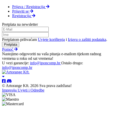
Prijava / Registracija
Prijaviti se
Registracija
Pretplata na newsletter
Pretplatom prihvaćam
Uvjete korištenja
i
Izjavu o zaštiti podataka
.
Pretplata
Pomoć
Nastojimo odgovoriti na vaša pitanja e-mailom tijekom radnog
vremena u roku od sat vremena!
U vezi garancije:
info@iponcomp.hr
Ostalo drugo:
info@iponcomp.hr
© Artorange Kft. 2026 Sva prava zadržana!
Impresija
Uvjeti i Odredbe