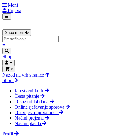
Meni
Prijava
Shop meni
Shop
Nazad na vrh stranice
Shop
Jamstveni kurir
Česta pitanje
Otkaz od 14 dana
Online rješavanje sporova
Obavijest o privatnosti
Načini prejema
Načini plačila
Profil