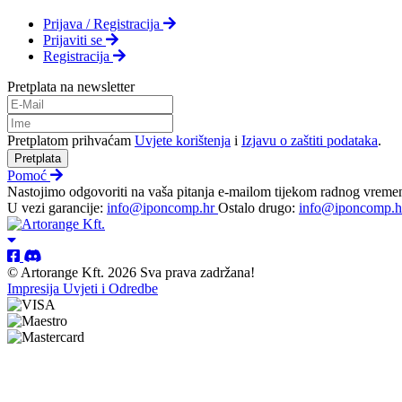
Prijava / Registracija
Prijaviti se
Registracija
Pretplata na newsletter
Pretplatom prihvaćam
Uvjete korištenja
i
Izjavu o zaštiti podataka
.
Pretplata
Pomoć
Nastojimo odgovoriti na vaša pitanja e-mailom tijekom radnog vreme
U vezi garancije:
info@iponcomp.hr
Ostalo drugo:
info@iponcomp.h
© Artorange Kft. 2026 Sva prava zadržana!
Impresija
Uvjeti i Odredbe