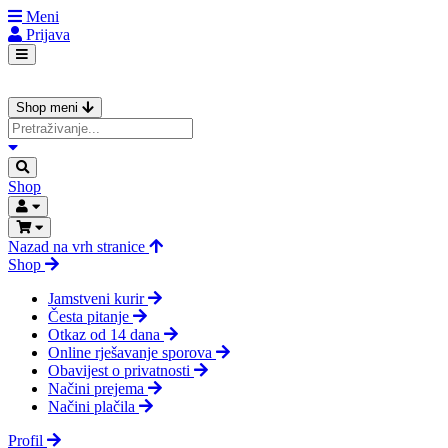
Meni
Prijava
Shop meni
Shop
Nazad na vrh stranice
Shop
Jamstveni kurir
Česta pitanje
Otkaz od 14 dana
Online rješavanje sporova
Obavijest o privatnosti
Načini prejema
Načini plačila
Profil