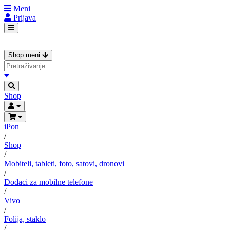
Meni
Prijava
Shop meni
Shop
iPon
/
Shop
/
Mobiteli, tableti, foto, satovi, dronovi
/
Dodaci za mobilne telefone
/
Vivo
/
Folija, staklo
/