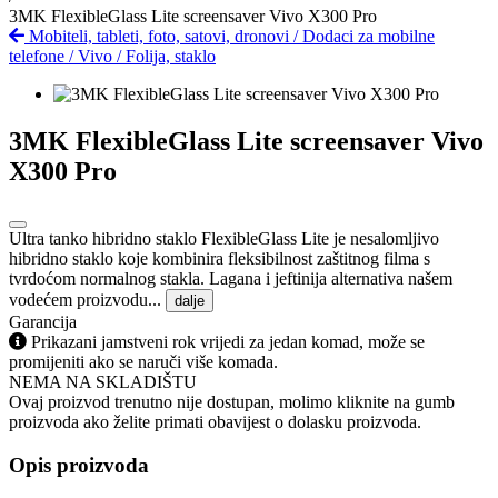
3MK FlexibleGlass Lite screensaver Vivo X300 Pro
Mobiteli, tableti, foto, satovi, dronovi
/
Dodaci za mobilne
telefone
/
Vivo
/
Folija, staklo
3MK FlexibleGlass Lite screensaver Vivo
X300 Pro
Ultra tanko hibridno staklo FlexibleGlass Lite je nesalomljivo
hibridno staklo koje kombinira fleksibilnost zaštitnog filma s
tvrdoćom normalnog stakla. Lagana i jeftinija alternativa našem
vodećem proizvodu...
dalje
Garancija
Prikazani jamstveni rok vrijedi za jedan komad, može se
promijeniti ako se naruči više komada.
NEMA NA SKLADIŠTU
Ovaj proizvod trenutno nije dostupan, molimo kliknite na gumb
proizvoda ako želite primati obavijest o dolasku proizvoda.
Opis proizvoda