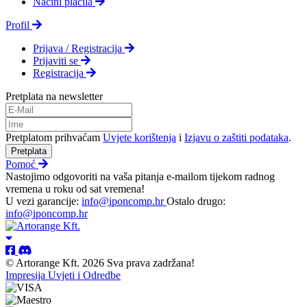
Načini plačila
Profil
Prijava / Registracija
Prijaviti se
Registracija
Pretplata na newsletter
Pretplatom prihvaćam
Uvjete korištenja
i
Izjavu o zaštiti podataka
.
Pretplata
Pomoć
Nastojimo odgovoriti na vaša pitanja e-mailom tijekom radnog
vremena u roku od sat vremena!
U vezi garancije:
info@iponcomp.hr
Ostalo drugo:
info@iponcomp.hr
© Artorange Kft. 2026 Sva prava zadržana!
Impresija
Uvjeti i Odredbe