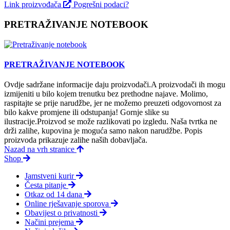
Link proizvođača
Pogrešni podaci?
PRETRAŽIVANJE NOTEBOOK
PRETRAŽIVANJE NOTEBOOK
Ovdje sadržane informacije daju proizvodači.A proizvodači ih mogu
izmijeniti u bilo kojem trenutku bez prethodne najave. Molimo,
raspitajte se prije narudžbe, jer ne možemo preuzeti odgovornost za
bilo kakve promjene ili odstupanja! Gornje slike su
ilustracije.Proizvod se može razlikovati po izgledu. Naša tvrtka ne
drži zalihe, kupovina je moguća samo nakon narudžbe. Popis
proizvoda prikazuje zalihe naših dobavljača.
Nazad na vrh stranice
Shop
Jamstveni kurir
Česta pitanje
Otkaz od 14 dana
Online rješavanje sporova
Obavijest o privatnosti
Načini prejema