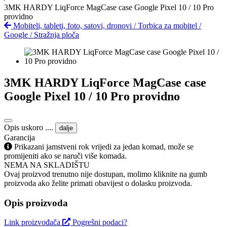
3MK HARDY LiqForce MagCase case Google Pixel 10 / 10 Pro
providno
Mobiteli, tableti, foto, satovi, dronovi
/
Torbica za mobitel
/
Google
/
Stražnja ploča
3MK HARDY LiqForce MagCase case
Google Pixel 10 / 10 Pro providno
Opis uskoro ....
dalje
Garancija
Prikazani jamstveni rok vrijedi za jedan komad, može se
promijeniti ako se naruči više komada.
NEMA NA SKLADIŠTU
Ovaj proizvod trenutno nije dostupan, molimo kliknite na gumb
proizvoda ako želite primati obavijest o dolasku proizvoda.
Opis proizvoda
Link proizvođača
Pogrešni podaci?