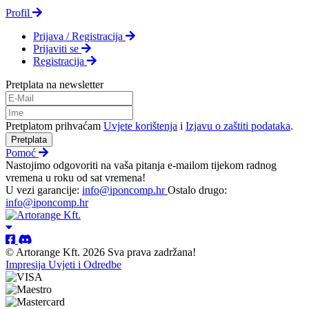
Profil
Prijava / Registracija
Prijaviti se
Registracija
Pretplata na newsletter
Pretplatom prihvaćam
Uvjete korištenja
i
Izjavu o zaštiti podataka
.
Pretplata
Pomoć
Nastojimo odgovoriti na vaša pitanja e-mailom tijekom radnog
vremena u roku od sat vremena!
U vezi garancije:
info@iponcomp.hr
Ostalo drugo:
info@iponcomp.hr
© Artorange Kft. 2026 Sva prava zadržana!
Impresija
Uvjeti i Odredbe