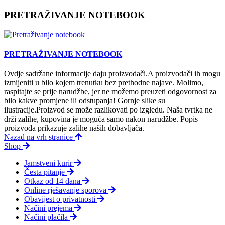
PRETRAŽIVANJE NOTEBOOK
PRETRAŽIVANJE NOTEBOOK
Ovdje sadržane informacije daju proizvodači.A proizvodači ih mogu
izmijeniti u bilo kojem trenutku bez prethodne najave. Molimo,
raspitajte se prije narudžbe, jer ne možemo preuzeti odgovornost za
bilo kakve promjene ili odstupanja! Gornje slike su
ilustracije.Proizvod se može razlikovati po izgledu. Naša tvrtka ne
drži zalihe, kupovina je moguća samo nakon narudžbe. Popis
proizvoda prikazuje zalihe naših dobavljača.
Nazad na vrh stranice
Shop
Jamstveni kurir
Česta pitanje
Otkaz od 14 dana
Online rješavanje sporova
Obavijest o privatnosti
Načini prejema
Načini plačila