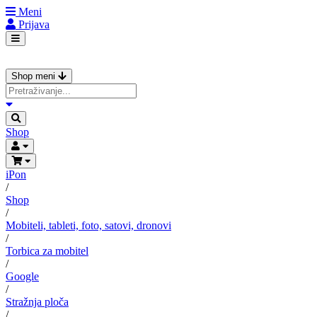
Meni
Prijava
Shop meni
Shop
iPon
/
Shop
/
Mobiteli, tableti, foto, satovi, dronovi
/
Torbica za mobitel
/
Google
/
Stražnja ploča
/