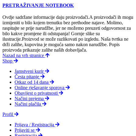
PRETRAŽIVANJE NOTEBOOK
Ovdje sadržane informacije daju proizvodači.A proizvodači ih mogu
izmijeniti u bilo kojem trenutku bez prethodne najave. Molimo,
raspitajte se prije narudžbe, jer ne možemo preuzeti odgovornost za
bilo kakve promjene ili odstupanja! Gornje slike su
ilustracije.Proizvod se može razlikovati po izgledu. Naša tvrtka ne
drži zalihe, kupovina je moguća samo nakon narudžbe. Popis
proizvoda prikazuje zalihe naših dobavljača.
Nazad na vrh stranice
Shop
Jamstveni kurir
Česta pitanje
Otkaz od 14 dana
Online rješavanje sporova
Obavijest o privatnosti
Načini prejema
Načini plačila
Profil
Prijava / Registracija
Prijaviti se
Registracija