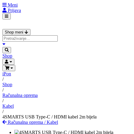
Meni
Prijava
Shop meni
Shop
iPon
/
Shop
/
Računalna oprema
/
Kabel
/
4SMARTS USB Type-C / HDMI kabel 2m bijela
Računalna oprema
/
Kabel