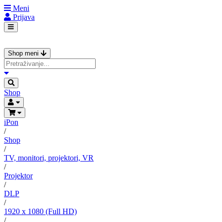
Meni
Prijava
Shop meni
Shop
iPon
/
Shop
/
TV, monitori, projektori, VR
/
Projektor
/
DLP
/
1920 x 1080 (Full HD)
/