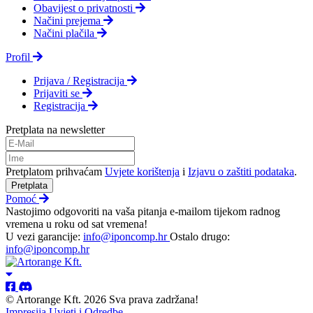
Obavijest o privatnosti
Načini prejema
Načini plačila
Profil
Prijava / Registracija
Prijaviti se
Registracija
Pretplata na newsletter
Pretplatom prihvaćam
Uvjete korištenja
i
Izjavu o zaštiti podataka
.
Pretplata
Pomoć
Nastojimo odgovoriti na vaša pitanja e-mailom tijekom radnog
vremena u roku od sat vremena!
U vezi garancije:
info@iponcomp.hr
Ostalo drugo:
info@iponcomp.hr
© Artorange Kft. 2026 Sva prava zadržana!
Impresija
Uvjeti i Odredbe