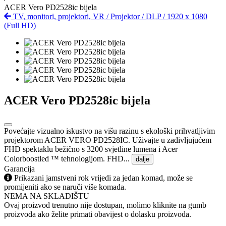
ACER Vero PD2528ic bijela
TV, monitori, projektori, VR
/
Projektor
/
DLP
/
1920 x 1080
(Full HD)
ACER Vero PD2528ic bijela
Povećajte vizualno iskustvo na višu razinu s ekološki prihvatljivim
projektorom ACER VERO PD2528IC. Uživajte u zadivljujućem
FHD spektaklu bežično s 3200 svjetline lumena i Acer
Colorboostled ™ tehnologijom. FHD...
dalje
Garancija
Prikazani jamstveni rok vrijedi za jedan komad, može se
promijeniti ako se naruči više komada.
NEMA NA SKLADIŠTU
Ovaj proizvod trenutno nije dostupan, molimo kliknite na gumb
proizvoda ako želite primati obavijest o dolasku proizvoda.