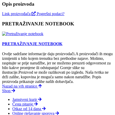
Opis proizvoda
Link proizvođača
Pogrešni podaci?
PRETRAŽIVANJE NOTEBOOK
PRETRAŽIVANJE NOTEBOOK
Ovdje sadržane informacije daju proizvodači.A proizvodači ih mogu
izmijeniti u bilo kojem trenutku bez prethodne najave. Molimo,
raspitajte se prije narudžbe, jer ne možemo preuzeti odgovornost za
bilo kakve promjene ili odstupanja! Gornje slike su
ilustracije.Proizvod se može razlikovati po izgledu. Naša tvrtka ne
drži zalihe, kupovina je moguća samo nakon narudžbe. Popis
proizvoda prikazuje zalihe naših dobavljača.
Nazad na vrh stranice
Shop
Jamstveni kurir
Česta pitanje
Otkaz od 14 dana
Online rješavanje sporova