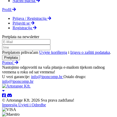
Načini plačila
Profil
Prijava / Registracija
Prijaviti se
Registracija
Pretplata na newsletter
Pretplatom prihvaćam
Uvjete korištenja
i
Izjavu o zaštiti podataka
.
Pretplata
Pomoć
Nastojimo odgovoriti na vaša pitanja e-mailom tijekom radnog
vremena u roku od sat vremena!
U vezi garancije:
info@iponcomp.hr
Ostalo drugo:
info@iponcomp.hr
© Artorange Kft. 2026 Sva prava zadržana!
Impresija
Uvjeti i Odredbe