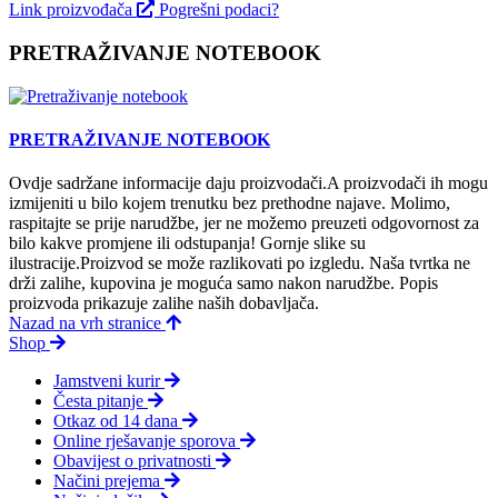
Link proizvođača
Pogrešni podaci?
PRETRAŽIVANJE NOTEBOOK
PRETRAŽIVANJE NOTEBOOK
Ovdje sadržane informacije daju proizvodači.A proizvodači ih mogu
izmijeniti u bilo kojem trenutku bez prethodne najave. Molimo,
raspitajte se prije narudžbe, jer ne možemo preuzeti odgovornost za
bilo kakve promjene ili odstupanja! Gornje slike su
ilustracije.Proizvod se može razlikovati po izgledu. Naša tvrtka ne
drži zalihe, kupovina je moguća samo nakon narudžbe. Popis
proizvoda prikazuje zalihe naših dobavljača.
Nazad na vrh stranice
Shop
Jamstveni kurir
Česta pitanje
Otkaz od 14 dana
Online rješavanje sporova
Obavijest o privatnosti
Načini prejema