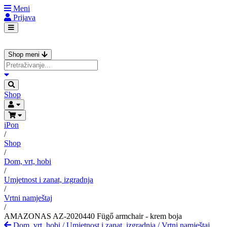
Meni
Prijava
Shop meni
Shop
iPon
/
Shop
/
Dom, vrt, hobi
/
Umjetnost i zanat, izgradnja
/
Vrtni namještaj
/
AMAZONAS AZ-2020440 Fügő armchair - krem boja
Dom, vrt, hobi
/
Umjetnost i zanat, izgradnja
/
Vrtni namještaj