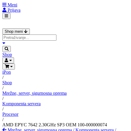
Meni
Prijava
Shop meni
Shop
iPon
/
Shop
/
Mrežne, server, sigurnosna oprema
/
Komponenta servera
/
Procesor
/
AMD EPYC 7642 2.30GHz SP3 OEM 100-000000074
Mrežne, server, sigurnosna oprema
/
Komponenta servera
/