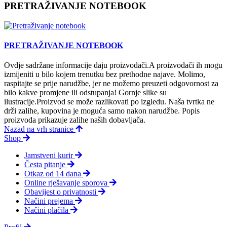
PRETRAŽIVANJE NOTEBOOK
PRETRAŽIVANJE NOTEBOOK
Ovdje sadržane informacije daju proizvodači.A proizvodači ih mogu
izmijeniti u bilo kojem trenutku bez prethodne najave. Molimo,
raspitajte se prije narudžbe, jer ne možemo preuzeti odgovornost za
bilo kakve promjene ili odstupanja! Gornje slike su
ilustracije.Proizvod se može razlikovati po izgledu. Naša tvrtka ne
drži zalihe, kupovina je moguća samo nakon narudžbe. Popis
proizvoda prikazuje zalihe naših dobavljača.
Nazad na vrh stranice
Shop
Jamstveni kurir
Česta pitanje
Otkaz od 14 dana
Online rješavanje sporova
Obavijest o privatnosti
Načini prejema
Načini plačila