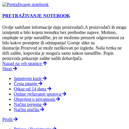
PRETRAŽIVANJE NOTEBOOK
Ovdje sadržane informacije daju proizvodači.A proizvodači ih mogu
izmijeniti u bilo kojem trenutku bez prethodne najave. Molimo,
raspitajte se prije narudžbe, jer ne možemo preuzeti odgovornost za
bilo kakve promjene ili odstupanja! Gornje slike su
ilustracije.Proizvod se može razlikovati po izgledu. Naša tvrtka ne
drži zalihe, kupovina je moguća samo nakon narudžbe. Popis
proizvoda prikazuje zalihe naših dobavljača.
Nazad na vrh stranice
Shop
Jamstveni kurir
Česta pitanje
Otkaz od 14 dana
Online rješavanje sporova
Obavijest o privatnosti
Načini prejema
Načini plačila
Profil