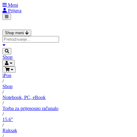
Meni
Prijava
Shop meni
Shop
iPon
/
Shop
/
Notebook, PC, eBook
/
Torba za prijenosno računalo
/
15.6"
/
Ruksak
/