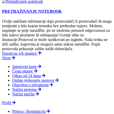
PRETRAŽIVANJE NOTEBOOK
Ovdje sadržane informacije daju proizvodači.A proizvodači ih mogu
izmijeniti u bilo kojem trenutku bez prethodne najave. Molimo,
raspitajte se prije narudžbe, jer ne možemo preuzeti odgovornost za
bilo kakve promjene ili odstupanja! Gornje slike su
ilustracije.Proizvod se može razlikovati po izgledu. Naša tvrtka ne
drži zalihe, kupovina je moguća samo nakon narudžbe. Popis
proizvoda prikazuje zalihe naših dobavljača.
Nazad na vrh stranice
Shop
Jamstveni kurir
Česta pitanje
Otkaz od 14 dana
Online rješavanje sporova
Obavijest o privatnosti
Načini prejema
Načini plačila
Profil
Prijava / Registracija