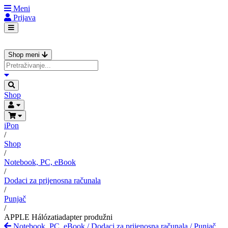
Meni
Prijava
Shop meni
Shop
iPon
/
Shop
/
Notebook, PC, eBook
/
Dodaci za prijenosna računala
/
Punjač
/
APPLE Hálózatiadapter produžni
Notebook, PC, eBook
/
Dodaci za prijenosna računala
/
Punjač