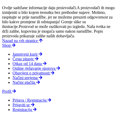
Ovdje sadržane informacije daju proizvodači.A proizvodači ih mogu
izmijeniti u bilo kojem trenutku bez prethodne najave. Molimo,
raspitajte se prije narudžbe, jer ne možemo preuzeti odgovornost za
bilo kakve promjene ili odstupanja! Gornje slike su
ilustracije.Proizvod se može razlikovati po izgledu. Naša tvrtka ne
drži zalihe, kupovina je moguća samo nakon narudžbe. Popis
proizvoda prikazuje zalihe naših dobavljača.
Nazad na vrh stranice
Shop
Jamstveni kurir
Česta pitanje
Otkaz od 14 dana
Online rješavanje sporova
Obavijest o privatnosti
Načini prejema
Načini plačila
Profil
Prijava / Registracija
Prijaviti se
Registracija