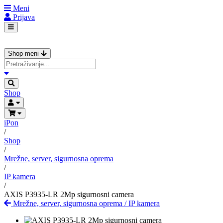
Meni
Prijava
Shop meni
Shop
iPon
/
Shop
/
Mrežne, server, sigurnosna oprema
/
IP kamera
/
AXIS P3935-LR 2Mp sigurnosni camera
Mrežne, server, sigurnosna oprema
/
IP kamera