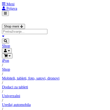
Meni
Prijava
Shop meni
Shop
iPon
/
Shop
/
Mobiteli, tableti, foto, satovi, dronovi
/
Dodaci za tableti
/
Univerzalni
/
Uređaj automobila
/