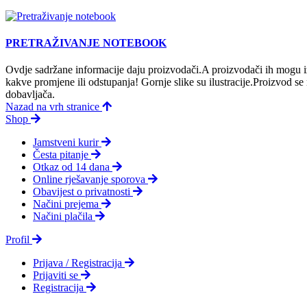
PRETRAŽIVANJE NOTEBOOK
Ovdje sadržane informacije daju proizvodači.A proizvodači ih mogu iz
kakve promjene ili odstupanja! Gornje slike su ilustracije.Proizvod s
dobavljača.
Nazad na vrh stranice
Shop
Jamstveni kurir
Česta pitanje
Otkaz od 14 dana
Online rješavanje sporova
Obavijest o privatnosti
Načini prejema
Načini plačila
Profil
Prijava / Registracija
Prijaviti se
Registracija