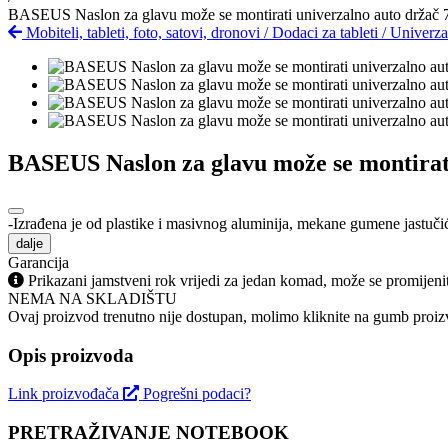
BASEUS Naslon za glavu može se montirati univerzalno auto držač 7
Mobiteli, tableti, foto, satovi, dronovi
/
Dodaci za tableti
/
Univerza
BASEUS Naslon za glavu može se montirati
-Izrađena je od plastike i masivnog aluminija, mekane gumene jastučić
dalje
Garancija
Prikazani jamstveni rok vrijedi za jedan komad, može se promijeni
NEMA NA SKLADIŠTU
Ovaj proizvod trenutno nije dostupan, molimo kliknite na gumb proizv
Opis proizvoda
Link proizvođača
Pogrešni podaci?
PRETRAŽIVANJE NOTEBOOK