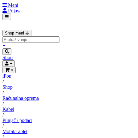
Meni
Prijava
Shop meni
Shop
iPon
/
Shop
/
Računalna oprema
/
Kabel
/
Punjač / podaci
/
Mobil/Tablet
/