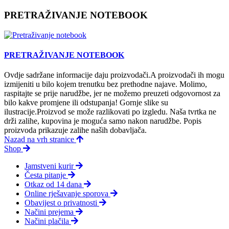
PRETRAŽIVANJE NOTEBOOK
PRETRAŽIVANJE NOTEBOOK
Ovdje sadržane informacije daju proizvodači.A proizvodači ih mogu
izmijeniti u bilo kojem trenutku bez prethodne najave. Molimo,
raspitajte se prije narudžbe, jer ne možemo preuzeti odgovornost za
bilo kakve promjene ili odstupanja! Gornje slike su
ilustracije.Proizvod se može razlikovati po izgledu. Naša tvrtka ne
drži zalihe, kupovina je moguća samo nakon narudžbe. Popis
proizvoda prikazuje zalihe naših dobavljača.
Nazad na vrh stranice
Shop
Jamstveni kurir
Česta pitanje
Otkaz od 14 dana
Online rješavanje sporova
Obavijest o privatnosti
Načini prejema
Načini plačila