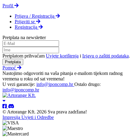
Profil
Prijava / Registracija
Prijaviti se
Registracija
Pretplata na newsletter
Pretplatom prihvaćam
Uvjete korištenja
i
Izjavu o zaštiti podataka
.
Pretplata
Pomoć
Nastojimo odgovoriti na vaša pitanja e-mailom tijekom radnog
vremena u roku od sat vremena!
U vezi garancije:
info@iponcomp.hr
Ostalo drugo:
info@iponcomp.hr
© Artorange Kft. 2026 Sva prava zadržana!
Impresija
Uvjeti i Odredbe