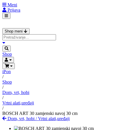
Meni
Prijava
Shop meni
Shop
iPon
/
Shop
/
Dom, vrt, hobi
/
Vrtni alati,uređaji
/
BOSCH ART 30 zamjenski navoj 30 cm
Dom, vrt, hobi
/
Vrtni alati,uređaji