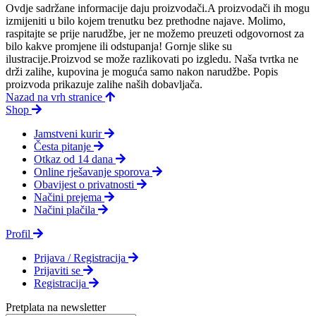
Ovdje sadržane informacije daju proizvodači.A proizvodači ih mogu
izmijeniti u bilo kojem trenutku bez prethodne najave. Molimo,
raspitajte se prije narudžbe, jer ne možemo preuzeti odgovornost za
bilo kakve promjene ili odstupanja! Gornje slike su
ilustracije.Proizvod se može razlikovati po izgledu. Naša tvrtka ne
drži zalihe, kupovina je moguća samo nakon narudžbe. Popis
proizvoda prikazuje zalihe naših dobavljača.
Nazad na vrh stranice
Shop
Jamstveni kurir
Česta pitanje
Otkaz od 14 dana
Online rješavanje sporova
Obavijest o privatnosti
Načini prejema
Načini plačila
Profil
Prijava / Registracija
Prijaviti se
Registracija
Pretplata na newsletter