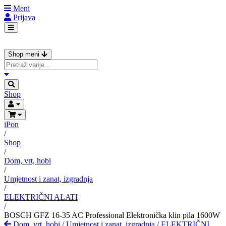
Meni
Prijava
Shop meni
Shop
iPon
/
Shop
/
Dom, vrt, hobi
/
Umjetnost i zanat, izgradnja
/
ELEKTRIČNI ALATI
/
BOSCH GFZ 16-35 AC Professional Elektronička klin pila 1600W
Dom, vrt, hobi
/
Umjetnost i zanat, izgradnja
/
ELEKTRIČNI