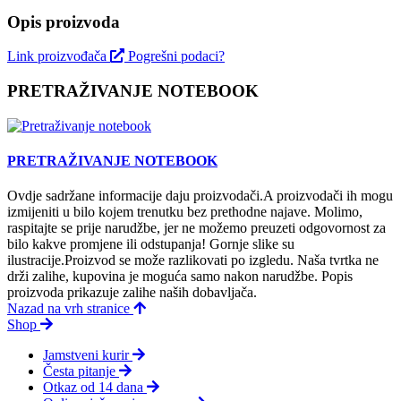
Opis proizvoda
Link proizvođača
Pogrešni podaci?
PRETRAŽIVANJE NOTEBOOK
PRETRAŽIVANJE NOTEBOOK
Ovdje sadržane informacije daju proizvodači.A proizvodači ih mogu
izmijeniti u bilo kojem trenutku bez prethodne najave. Molimo,
raspitajte se prije narudžbe, jer ne možemo preuzeti odgovornost za
bilo kakve promjene ili odstupanja! Gornje slike su
ilustracije.Proizvod se može razlikovati po izgledu. Naša tvrtka ne
drži zalihe, kupovina je moguća samo nakon narudžbe. Popis
proizvoda prikazuje zalihe naših dobavljača.
Nazad na vrh stranice
Shop
Jamstveni kurir
Česta pitanje
Otkaz od 14 dana