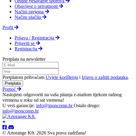
Online rješavanje sporova
Obavijest o privatnosti
Načini prejema
Načini plačila
Profil
Prijava / Registracija
Prijaviti se
Registracija
Pretplata na newsletter
Pretplatom prihvaćam
Uvjete korištenja
i
Izjavu o zaštiti podataka
.
Pretplata
Pomoć
Nastojimo odgovoriti na vaša pitanja e-mailom tijekom radnog
vremena u roku od sat vremena!
U vezi garancije:
info@iponcomp.hr
Ostalo drugo:
info@iponcomp.hr
© Artorange Kft. 2026 Sva prava zadržana!