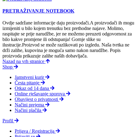
PRETRAŽIVANJE NOTEBOOK
Ovdje sadržane informacije daju proizvodači.A proizvodači ih mogu
izmijeniti u bilo kojem trenutku bez prethodne najave. Molimo,
raspitajte se prije narudžbe, jer ne možemo preuzeti odgovornost za
bilo kakve promjene ili odstupanja! Gornje slike su
ilustracije.Proizvod se može razlikovati po izgledu. Naša tvrtka ne
drži zalihe, kupovina je moguća samo nakon narudžbe. Popis
proizvoda prikazuje zalihe naših dobavljača.
Nazad na vrh stranice
Shop
Jamstveni kurir
Česta pitanje
Otkaz od 14 dana
Online rješavanje sporova
Obavijest o privatnosti
Načini prejema
Načini plačila
Profil
Prijava / Registracija
Prijaviti se