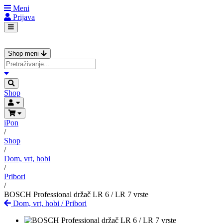
Meni
Prijava
Shop meni
Shop
iPon
/
Shop
/
Dom, vrt, hobi
/
Pribori
/
BOSCH Professional držač LR 6 / LR 7 vrste
Dom, vrt, hobi
/
Pribori