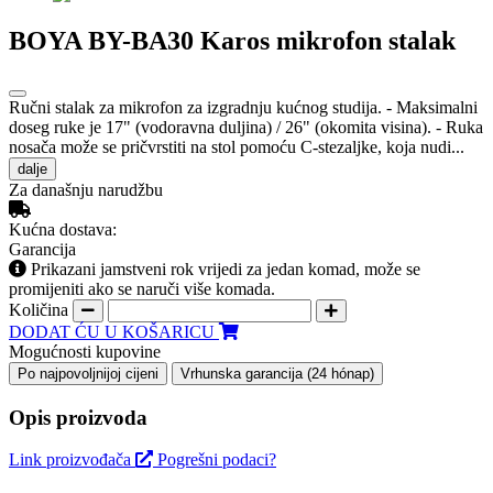
BOYA BY-BA30 Karos mikrofon stalak
Ručni stalak za mikrofon za izgradnju kućnog studija. - Maksimalni
doseg ruke je 17" (vodoravna duljina) / 26" (okomita visina). - Ruka
nosača može se pričvrstiti na stol pomoću C-stezaljke, koja nudi...
dalje
Za današnju narudžbu
Kućna dostava:
Garancija
Prikazani jamstveni rok vrijedi za jedan komad, može se
promijeniti ako se naruči više komada.
Količina
DODAT ĆU U KOŠARICU
Mogućnosti kupovine
Po najpovoljnijoj cijeni
Vrhunska garancija (24 hónap)
Opis proizvoda
Link proizvođača
Pogrešni podaci?