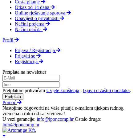
Česta pitanje
Otkaz od 14 dana
Online rješavanje sporova
Obavijest o privatnosti
Načini prejema
Načini plačila
Profil
Prijava / Registracija
Prijaviti se
Registracija
Pretplata na newsletter
Pretplatom prihvaćam
Uvjete korištenja
i
Izjavu o zaštiti podataka
.
Pretplata
Pomoć
Nastojimo odgovoriti na vaša pitanja e-mailom tijekom radnog
vremena u roku od sat vremena!
U vezi garancije:
info@iponcomp.hr
Ostalo drugo:
info@iponcomp.hr