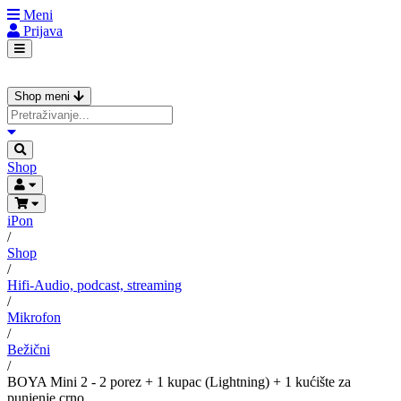
Meni
Prijava
Shop meni
Shop
iPon
/
Shop
/
Hifi-Audio, podcast, streaming
/
Mikrofon
/
Bežični
/
BOYA Mini 2 - 2 porez + 1 kupac (Lightning) + 1 kućište za
punjenje crno