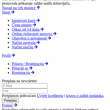
proizvoda prikazuje zalihe naših dobavljača.
Nazad na vrh stranice
Shop
Jamstveni kurir
Česta pitanje
Otkaz od 14 dana
Online rješavanje sporova
Obavijest o privatnosti
Načini prejema
Načini plačila
Profil
Prijava / Registracija
Prijaviti se
Registracija
Pretplata na newsletter
Pretplatom prihvaćam
Uvjete korištenja
i
Izjavu o zaštiti podataka
.
Pretplata
Pomoć
Nastojimo odgovoriti na vaša pitanja e-mailom tijekom radnog