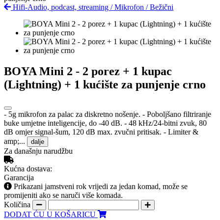
Hifi-Audio, podcast, streaming
/
Mikrofon
/
Bežični
BOYA Mini 2 - 2 porez + 1 kupac
(Lightning) + 1 kućište za punjenje crno
- 5g mikrofon za palac za diskretno nošenje. - Poboljšano filtriranje
buke umjetne inteligencije, do -40 dB. - 48 kHz/24-bitni zvuk, 80
dB omjer signal-šum, 120 dB max. zvučni pritisak. - Limiter &
amp;...
dalje
Za današnju narudžbu
Kućna dostava:
Garancija
Prikazani jamstveni rok vrijedi za jedan komad, može se
promijeniti ako se naruči više komada.
Količina
DODAT ĆU U KOŠARICU