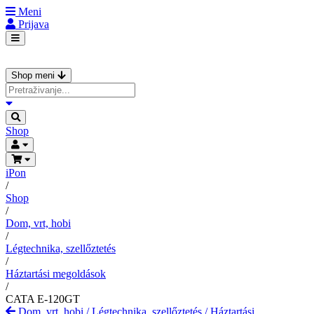
Meni
Prijava
Shop meni
Shop
iPon
/
Shop
/
Dom, vrt, hobi
/
Légtechnika, szellőztetés
/
Háztartási megoldások
/
CATA E-120GT
Dom, vrt, hobi
/
Légtechnika, szellőztetés
/
Háztartási