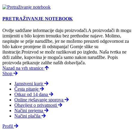
PRETRAŽIVANJE NOTEBOOK
Ovdje sadržane informacije daju proizvodači.A proizvodači ih mogu
izmijeniti u bilo kojem trenutku bez prethodne najave. Molimo,
raspitajte se prije narudžbe, jer ne možemo preuzeti odgovornost za
bilo kakve promjene ili odstupanja! Gornje slike su
ilustracije.Proizvod se može razlikovati po izgledu. Naša tvrtka ne
drži zalihe, kupovina je moguća samo nakon narudžbe. Popis
proizvoda prikazuje zalihe naših dobavljača.
Nazad na vrh stranice
Shop
Jamstveni kurir
Česta pitanje
Otkaz od 14 dana
Online rješavanje sporova
Obavijest o privatnosti
Načini prejema
Načini plačila
Profil