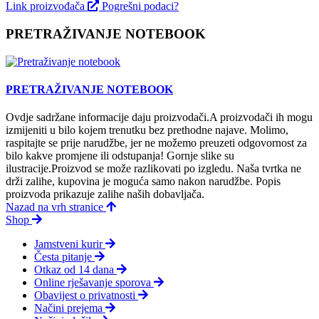
Link proizvođača
Pogrešni podaci?
PRETRAŽIVANJE NOTEBOOK
PRETRAŽIVANJE NOTEBOOK
Ovdje sadržane informacije daju proizvodači.A proizvodači ih mogu
izmijeniti u bilo kojem trenutku bez prethodne najave. Molimo,
raspitajte se prije narudžbe, jer ne možemo preuzeti odgovornost za
bilo kakve promjene ili odstupanja! Gornje slike su
ilustracije.Proizvod se može razlikovati po izgledu. Naša tvrtka ne
drži zalihe, kupovina je moguća samo nakon narudžbe. Popis
proizvoda prikazuje zalihe naših dobavljača.
Nazad na vrh stranice
Shop
Jamstveni kurir
Česta pitanje
Otkaz od 14 dana
Online rješavanje sporova
Obavijest o privatnosti
Načini prejema