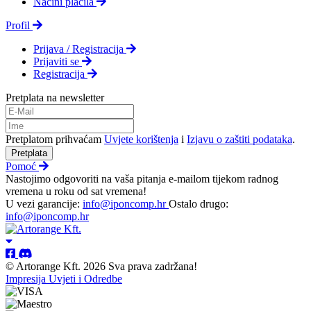
Načini plačila
Profil
Prijava / Registracija
Prijaviti se
Registracija
Pretplata na newsletter
Pretplatom prihvaćam
Uvjete korištenja
i
Izjavu o zaštiti podataka
.
Pretplata
Pomoć
Nastojimo odgovoriti na vaša pitanja e-mailom tijekom radnog
vremena u roku od sat vremena!
U vezi garancije:
info@iponcomp.hr
Ostalo drugo:
info@iponcomp.hr
© Artorange Kft. 2026 Sva prava zadržana!
Impresija
Uvjeti i Odredbe