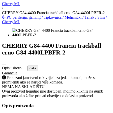
Cherry ML
/
CHERRY G84-4400 Francia trackball crno G84-4400LPBFR-2
PC periferija, gaming
/
Tipkovnica
/
Mehanički
/
Tanak / Slim
/
Cherry ML
CHERRY G84-4400 Francia trackball
crno G84-4400LPBFR-2
Opis uskoro ....
dalje
Garancija
Prikazani jamstveni rok vrijedi za jedan komad, može se
promijeniti ako se naruči više komada.
NEMA NA SKLADIŠTU
Ovaj proizvod trenutno nije dostupan, molimo kliknite na gumb
proizvoda ako želite primati obavijest o dolasku proizvoda.
Opis proizvoda