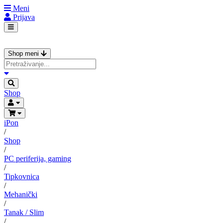
Meni
Prijava
Shop meni
Shop
iPon
/
Shop
/
PC periferija, gaming
/
Tipkovnica
/
Mehanički
/
Tanak / Slim
/