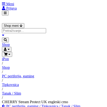
Meni
Prijava
Shop meni
Shop
iPon
/
Shop
/
PC periferija, gaming
/
Tipkovnica
/
Tanak / Slim
/
CHERRY Stream Protect UK engleski crno
PC periferija, gaming
/
Tipkovnica
/
Tanak / Slim