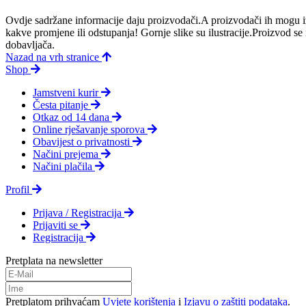
Ovdje sadržane informacije daju proizvodači.A proizvodači ih mogu iz
kakve promjene ili odstupanja! Gornje slike su ilustracije.Proizvod s
dobavljača.
Nazad na vrh stranice
Shop
Jamstveni kurir
Česta pitanje
Otkaz od 14 dana
Online rješavanje sporova
Obavijest o privatnosti
Načini prejema
Načini plačila
Profil
Prijava / Registracija
Prijaviti se
Registracija
Pretplata na newsletter
Pretplatom prihvaćam
Uvjete korištenja
i
Izjavu o zaštiti podataka
.