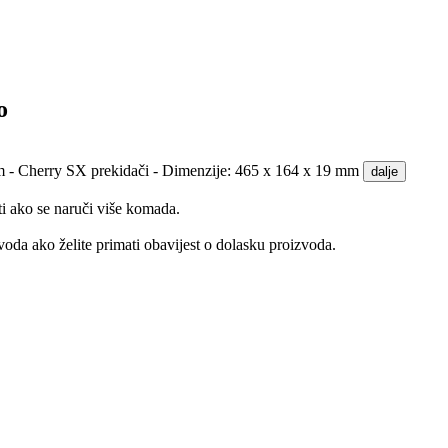
o
8 m - Cherry SX prekidači - Dimenzije: 465 x 164 x 19 mm
dalje
ti ako se naruči više komada.
oda ako želite primati obavijest o dolasku proizvoda.