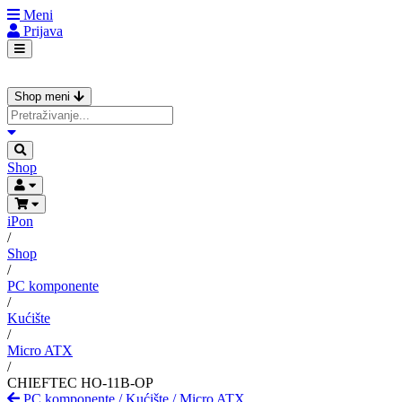
Meni
Prijava
Shop meni
Shop
iPon
/
Shop
/
PC komponente
/
Kućište
/
Micro ATX
/
CHIEFTEC HO-11B-OP
PC komponente
/
Kućište
/
Micro ATX