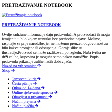
PRETRAŽIVANJE NOTEBOOK
PRETRAŽIVANJE NOTEBOOK
Ovdje sadržane informacije daju proizvodači.A proizvodači ih mogu
izmijeniti u bilo kojem trenutku bez prethodne najave. Molimo,
raspitajte se prije narudžbe, jer ne možemo preuzeti odgovornost za
bilo kakve promjene ili odstupanja! Gornje slike su
ilustracije.Proizvod se može razlikovati po izgledu. Naša tvrtka ne
drži zalihe, kupovina je moguća samo nakon narudžbe. Popis
proizvoda prikazuje zalihe naših dobavljača.
Nazad na vrh stranice
Shop
Jamstveni kurir
Česta pitanje
Otkaz od 14 dana
Online rješavanje sporova
Obavijest o privatnosti
Načini prejema
Načini plačila