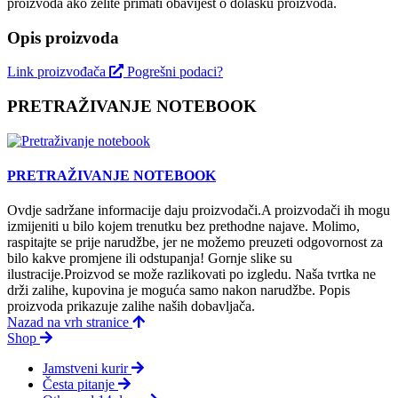
proizvoda ako želite primati obavijest o dolasku proizvoda.
Opis proizvoda
Link proizvođača
Pogrešni podaci?
PRETRAŽIVANJE NOTEBOOK
PRETRAŽIVANJE NOTEBOOK
Ovdje sadržane informacije daju proizvodači.A proizvodači ih mogu
izmijeniti u bilo kojem trenutku bez prethodne najave. Molimo,
raspitajte se prije narudžbe, jer ne možemo preuzeti odgovornost za
bilo kakve promjene ili odstupanja! Gornje slike su
ilustracije.Proizvod se može razlikovati po izgledu. Naša tvrtka ne
drži zalihe, kupovina je moguća samo nakon narudžbe. Popis
proizvoda prikazuje zalihe naših dobavljača.
Nazad na vrh stranice
Shop
Jamstveni kurir
Česta pitanje