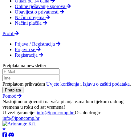
Otkaz od 14 dana
Online rješavanje sporova
Obavijest o privatnosti
Načini prejema
Načini plačila
Profil
Prijava / Registracija
Prijaviti se
Registracija
Pretplata na newsletter
Pretplatom prihvaćam
Uvjete korištenja
i
Izjavu o zaštiti podataka
.
Pretplata
Pomoć
Nastojimo odgovoriti na vaša pitanja e-mailom tijekom radnog
vremena u roku od sat vremena!
U vezi garancije:
info@iponcomp.hr
Ostalo drugo:
info@iponcomp.hr