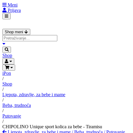
Meni
Prijava
Shop meni
Shop
iPon
/
Shop
/
Ljepota, zdravlje, za bebe i mame
/
Beba, trudnoća
/
Putovanje
/
CHIPOLINO Unique sport kolica za bebe - Tiramisu
Ljepota, zdravlje, za bebe i mame
/
Beba, trudnoća
/
Putovanje