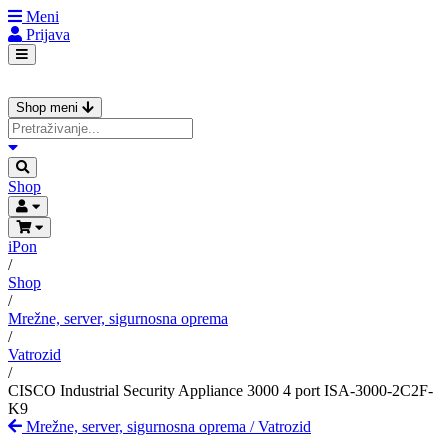
Meni
Prijava
Shop meni
Shop
iPon
/
Shop
/
Mrežne, server, sigurnosna oprema
/
Vatrozid
/
CISCO Industrial Security Appliance 3000 4 port ISA-3000-2C2F-
K9
Mrežne, server, sigurnosna oprema
/
Vatrozid