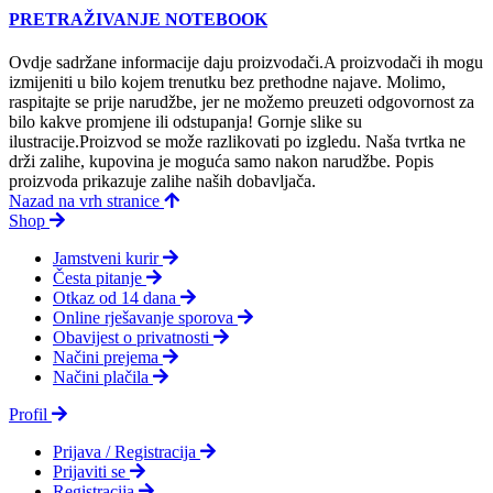
PRETRAŽIVANJE NOTEBOOK
Ovdje sadržane informacije daju proizvodači.A proizvodači ih mogu
izmijeniti u bilo kojem trenutku bez prethodne najave. Molimo,
raspitajte se prije narudžbe, jer ne možemo preuzeti odgovornost za
bilo kakve promjene ili odstupanja! Gornje slike su
ilustracije.Proizvod se može razlikovati po izgledu. Naša tvrtka ne
drži zalihe, kupovina je moguća samo nakon narudžbe. Popis
proizvoda prikazuje zalihe naših dobavljača.
Nazad na vrh stranice
Shop
Jamstveni kurir
Česta pitanje
Otkaz od 14 dana
Online rješavanje sporova
Obavijest o privatnosti
Načini prejema
Načini plačila
Profil
Prijava / Registracija
Prijaviti se
Registracija