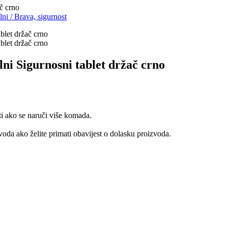
 crno
lni
/
Brava, sigurnost
igurnosni tablet držač crno
ti ako se naruči više komada.
oda ako želite primati obavijest o dolasku proizvoda.