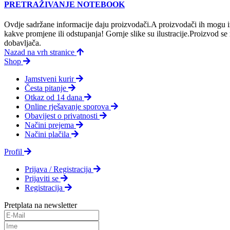
PRETRAŽIVANJE NOTEBOOK
Ovdje sadržane informacije daju proizvodači.A proizvodači ih mogu iz
kakve promjene ili odstupanja! Gornje slike su ilustracije.Proizvod s
dobavljača.
Nazad na vrh stranice
Shop
Jamstveni kurir
Česta pitanje
Otkaz od 14 dana
Online rješavanje sporova
Obavijest o privatnosti
Načini prejema
Načini plačila
Profil
Prijava / Registracija
Prijaviti se
Registracija
Pretplata na newsletter