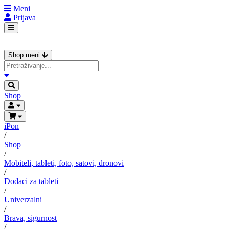
Meni
Prijava
Shop meni
Shop
iPon
/
Shop
/
Mobiteli, tableti, foto, satovi, dronovi
/
Dodaci za tableti
/
Univerzalni
/
Brava, sigurnost
/