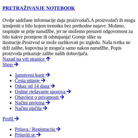
PRETRAŽIVANJE NOTEBOOK
Ovdje sadržane informacije daju proizvodači.A proizvodači ih mogu
izmijeniti u bilo kojem trenutku bez prethodne najave. Molimo,
raspitajte se prije narudžbe, jer ne možemo preuzeti odgovornost za
bilo kakve promjene ili odstupanja! Gornje slike su
ilustracije.Proizvod se može razlikovati po izgledu. Naša tvrtka ne
drži zalihe, kupovina je moguća samo nakon narudžbe. Popis
proizvoda prikazuje zalihe naših dobavljača.
Nazad na vrh stranice
Shop
Jamstveni kurir
Česta pitanje
Otkaz od 14 dana
Online rješavanje sporova
Obavijest o privatnosti
Načini prejema
Načini plačila
Profil
Prijava / Registracija
Prijaviti se