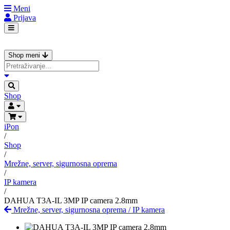
Meni
Prijava
Shop meni
Shop
iPon
/
Shop
/
Mrežne, server, sigurnosna oprema
/
IP kamera
/
DAHUA T3A-IL 3MP IP camera 2.8mm
Mrežne, server, sigurnosna oprema
/
IP kamera