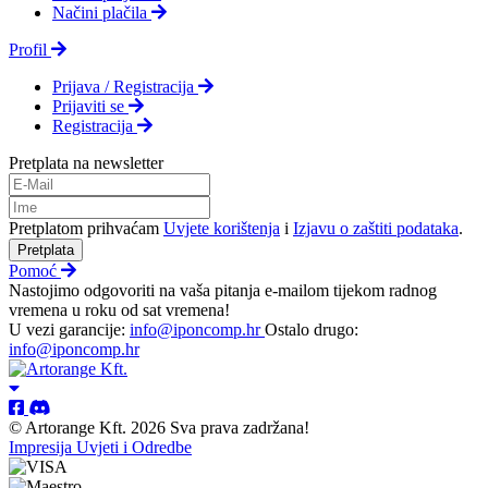
Načini plačila
Profil
Prijava / Registracija
Prijaviti se
Registracija
Pretplata na newsletter
Pretplatom prihvaćam
Uvjete korištenja
i
Izjavu o zaštiti podataka
.
Pretplata
Pomoć
Nastojimo odgovoriti na vaša pitanja e-mailom tijekom radnog
vremena u roku od sat vremena!
U vezi garancije:
info@iponcomp.hr
Ostalo drugo:
info@iponcomp.hr
© Artorange Kft. 2026 Sva prava zadržana!
Impresija
Uvjeti i Odredbe