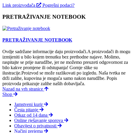
Link proizvođača
Pogrešni podaci?
PRETRAŽIVANJE NOTEBOOK
PRETRAŽIVANJE NOTEBOOK
Ovdje sadržane informacije daju proizvodači.A proizvodači ih mogu
izmijeniti u bilo kojem trenutku bez prethodne najave. Molimo,
raspitajte se prije narudžbe, jer ne možemo preuzeti odgovornost za
bilo kakve promjene ili odstupanja! Gornje slike su
ilustracije.Proizvod se može razlikovati po izgledu. Naša tvrtka ne
drži zalihe, kupovina je moguća samo nakon narudžbe. Popis
proizvoda prikazuje zalihe naših dobavljača.
Nazad na vrh stranice
Shop
Jamstveni kurir
Česta pitanje
Otkaz od 14 dana
Online rješavanje sporova
Obavijest o privatnosti
Načini prejema