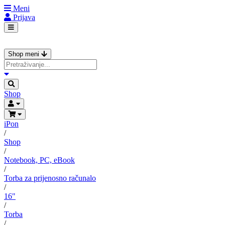
Meni
Prijava
Shop meni
Shop
iPon
/
Shop
/
Notebook, PC, eBook
/
Torba za prijenosno računalo
/
16"
/
Torba
/