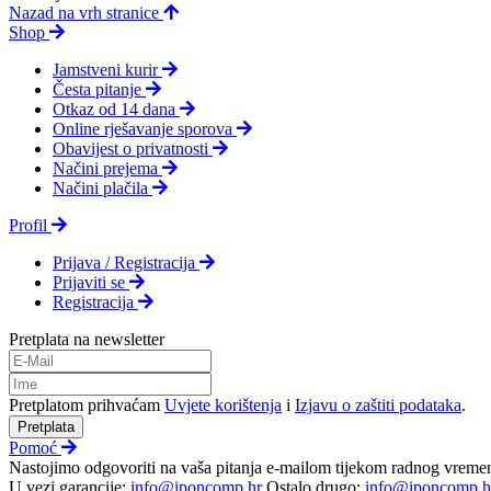
Nazad na vrh stranice
Shop
Jamstveni kurir
Česta pitanje
Otkaz od 14 dana
Online rješavanje sporova
Obavijest o privatnosti
Načini prejema
Načini plačila
Profil
Prijava / Registracija
Prijaviti se
Registracija
Pretplata na newsletter
Pretplatom prihvaćam
Uvjete korištenja
i
Izjavu o zaštiti podataka
.
Pretplata
Pomoć
Nastojimo odgovoriti na vaša pitanja e-mailom tijekom radnog vreme
U vezi garancije:
info@iponcomp.hr
Ostalo drugo:
info@iponcomp.h