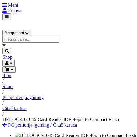
Meni
Prijava
Shop meni
Shop
iPon
/
Shop
/
PC periferija, gaming
/
Čitač kartica
/
DELOCK 91645 Card Reader IDE 40pin to Compact Flash
PC periferija, gaming
/
Čitač kartica