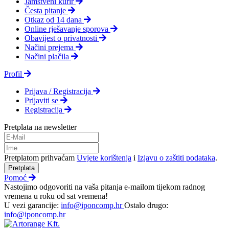
Jamstveni kurir
Česta pitanje
Otkaz od 14 dana
Online rješavanje sporova
Obavijest o privatnosti
Načini prejema
Načini plačila
Profil
Prijava / Registracija
Prijaviti se
Registracija
Pretplata na newsletter
Pretplatom prihvaćam
Uvjete korištenja
i
Izjavu o zaštiti podataka
.
Pretplata
Pomoć
Nastojimo odgovoriti na vaša pitanja e-mailom tijekom radnog
vremena u roku od sat vremena!
U vezi garancije:
info@iponcomp.hr
Ostalo drugo:
info@iponcomp.hr