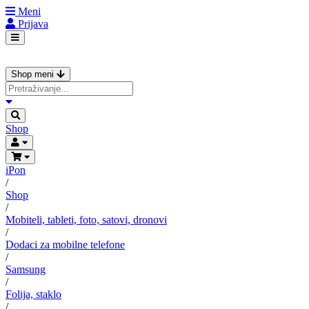
Meni
Prijava
Shop meni
Shop
iPon
/
Shop
/
Mobiteli, tableti, foto, satovi, dronovi
/
Dodaci za mobilne telefone
/
Samsung
/
Folija, staklo
/