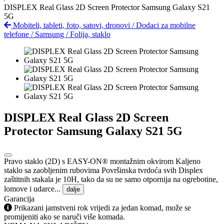
DISPLEX Real Glass 2D Screen Protector Samsung Galaxy S21
5G
Mobiteli, tableti, foto, satovi, dronovi
/
Dodaci za mobilne
telefone
/
Samsung
/
Folija, staklo
DISPLEX Real Glass 2D Screen
Protector Samsung Galaxy S21 5G
Pravo staklo (2D) s EASY-ON® montažnim okvirom Kaljeno
staklo sa zaobljenim rubovima Površinska tvrdoća svih Displex
zaštitnih stakala je 10H, tako da su ne samo otpornija na ogrebotine,
lomove i udarce...
dalje
Garancija
Prikazani jamstveni rok vrijedi za jedan komad, može se
promijeniti ako se naruči više komada.