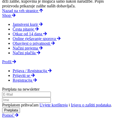
drži zalihe, kupovina je moguća samo nakon narudžbe. Popis
proizvoda prikazuje zalihe naših dobavljača.
Nazad na vrh stranice
Shop
Jamstveni kurir
Česta pitanje
Otkaz od 14 dana
Online rješavanje sporova
Obavijest o privatnosti
Načini prejema
Načini plačila
Profil
Prijava / Registracija
Prijaviti se
Registracija
Pretplata na newsletter
Pretplatom prihvaćam
Uvjete korištenja
i
Izjavu o zaštiti podataka
.
Pretplata
Pomoć