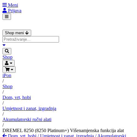
Meni
Prijava
Shop meni
Shop
iPon
/
Shop
/
Dom, vrt, hobi
/
Umjetnost i zanat, izgradnja
/
Akumulatorski ručni alati
/
DREMEL 8250 (8250 Platinum+) Višenamjenska funkcija alat
Dom, vrt, hobi
/
Umjetnost i zanat, izgradnja
/
Akumulatorski