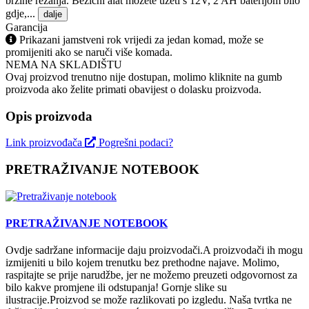
brzine rezanja. Bežični alat možete uzeti s 12V, 2 AH baterijom bilo
gdje,...
dalje
Garancija
Prikazani jamstveni rok vrijedi za jedan komad, može se
promijeniti ako se naruči više komada.
NEMA NA SKLADIŠTU
Ovaj proizvod trenutno nije dostupan, molimo kliknite na gumb
proizvoda ako želite primati obavijest o dolasku proizvoda.
Opis proizvoda
Link proizvođača
Pogrešni podaci?
PRETRAŽIVANJE NOTEBOOK
PRETRAŽIVANJE NOTEBOOK
Ovdje sadržane informacije daju proizvodači.A proizvodači ih mogu
izmijeniti u bilo kojem trenutku bez prethodne najave. Molimo,
raspitajte se prije narudžbe, jer ne možemo preuzeti odgovornost za
bilo kakve promjene ili odstupanja! Gornje slike su
ilustracije.Proizvod se može razlikovati po izgledu. Naša tvrtka ne