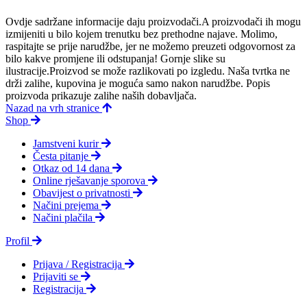
Ovdje sadržane informacije daju proizvodači.A proizvodači ih mogu
izmijeniti u bilo kojem trenutku bez prethodne najave. Molimo,
raspitajte se prije narudžbe, jer ne možemo preuzeti odgovornost za
bilo kakve promjene ili odstupanja! Gornje slike su
ilustracije.Proizvod se može razlikovati po izgledu. Naša tvrtka ne
drži zalihe, kupovina je moguća samo nakon narudžbe. Popis
proizvoda prikazuje zalihe naših dobavljača.
Nazad na vrh stranice
Shop
Jamstveni kurir
Česta pitanje
Otkaz od 14 dana
Online rješavanje sporova
Obavijest o privatnosti
Načini prejema
Načini plačila
Profil
Prijava / Registracija
Prijaviti se
Registracija