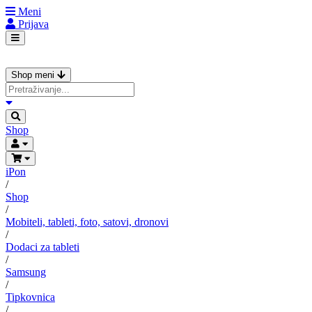
Meni
Prijava
Shop meni
Shop
iPon
/
Shop
/
Mobiteli, tableti, foto, satovi, dronovi
/
Dodaci za tableti
/
Samsung
/
Tipkovnica
/