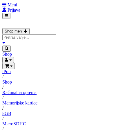
Meni
Prijava
Shop meni
Shop
iPon
/
Shop
/
Računalna oprema
/
Memorijske kartice
/
8GB
/
MicroSDHC
/