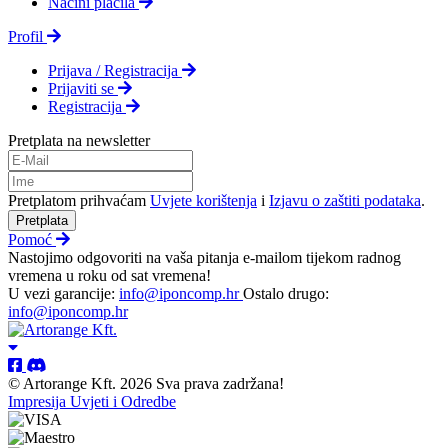
Načini plačila
Profil
Prijava / Registracija
Prijaviti se
Registracija
Pretplata na newsletter
Pretplatom prihvaćam
Uvjete korištenja
i
Izjavu o zaštiti podataka
.
Pretplata
Pomoć
Nastojimo odgovoriti na vaša pitanja e-mailom tijekom radnog
vremena u roku od sat vremena!
U vezi garancije:
info@iponcomp.hr
Ostalo drugo:
info@iponcomp.hr
© Artorange Kft. 2026 Sva prava zadržana!
Impresija
Uvjeti i Odredbe