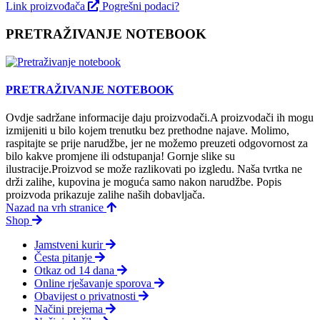
Link proizvođača
Pogrešni podaci?
PRETRAŽIVANJE NOTEBOOK
PRETRAŽIVANJE NOTEBOOK
Ovdje sadržane informacije daju proizvodači.A proizvodači ih mogu
izmijeniti u bilo kojem trenutku bez prethodne najave. Molimo,
raspitajte se prije narudžbe, jer ne možemo preuzeti odgovornost za
bilo kakve promjene ili odstupanja! Gornje slike su
ilustracije.Proizvod se može razlikovati po izgledu. Naša tvrtka ne
drži zalihe, kupovina je moguća samo nakon narudžbe. Popis
proizvoda prikazuje zalihe naših dobavljača.
Nazad na vrh stranice
Shop
Jamstveni kurir
Česta pitanje
Otkaz od 14 dana
Online rješavanje sporova
Obavijest o privatnosti
Načini prejema