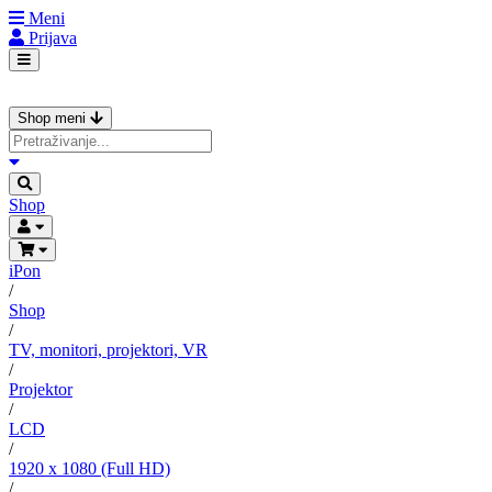
Meni
Prijava
Shop meni
Shop
iPon
/
Shop
/
TV, monitori, projektori, VR
/
Projektor
/
LCD
/
1920 x 1080 (Full HD)
/