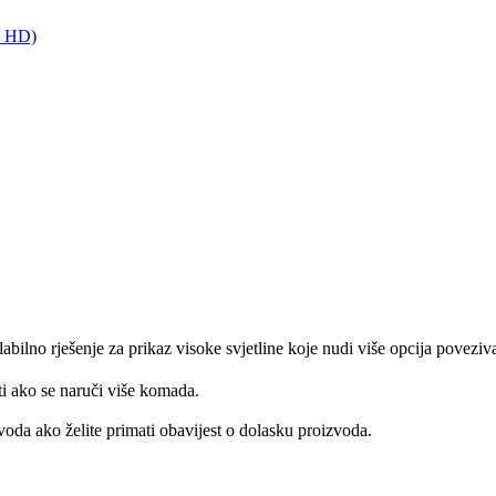
l HD)
bilno rješenje za prikaz visoke svjetline koje nudi više opcija povezi
ti ako se naruči više komada.
oda ako želite primati obavijest o dolasku proizvoda.