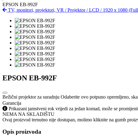
EPSON EB-992F
TV, monitori, projektori, VR
/
Projektor
/
LCD
/
1920 x 1080 (Ful
EPSON EB-992F
Bežični projektor za suradnju Odaberite ovo potpuno opremljeno, skala
Garancija
Prikazani jamstveni rok vrijedi za jedan komad, može se promijeni
NEMA NA SKLADIŠTU
Ovaj proizvod trenutno nije dostupan, molimo kliknite na gumb proizv
Opis proizvoda