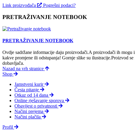
Link proizvođača
Pogrešni podaci?
PRETRAŽIVANJE NOTEBOOK
PRETRAŽIVANJE NOTEBOOK
Ovdje sadržane informacije daju proizvodači.A proizvodači ih mogu iz
kakve promjene ili odstupanja! Gornje slike su ilustracije.Proizvod s
dobavljača.
Nazad na vrh stranice
Shop
Jamstveni kurir
Česta pitanje
Otkaz od 14 dana
Online rješavanje sporova
Obavijest o privatnosti
Načini prejema
Načini plačila
Profil