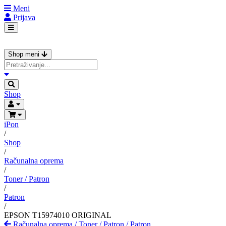
Meni
Prijava
Shop meni
Shop
iPon
/
Shop
/
Računalna oprema
/
Toner / Patron
/
Patron
/
EPSON T15974010 ORIGINAL
Računalna oprema
/
Toner / Patron
/
Patron