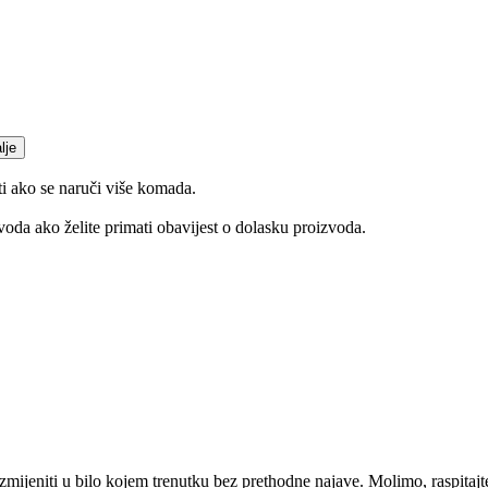
lje
ti ako se naruči više komada.
oda ako želite primati obavijest o dolasku proizvoda.
mijeniti u bilo kojem trenutku bez prethodne najave. Molimo, raspitajt