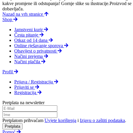
kakve promjene ili odstupanja! Gornje slike su ilustracije.Proizvod s
dobavljača.
Nazad na vrh stranice
Shop
Jamstveni kurir
Česta pitanje
Otkaz od 14 dana
Online rješavanje sporova
Obavijest o privatnosti
Načini prejema
Načini plačila
Profil
Prijava / Registracija
Prijaviti se
Registracija
Pretplata na newsletter
Pretplatom prihvaćam
Uvjete korištenja
i
Izjavu o zaštiti podataka
.
Pretplata
Pomoć