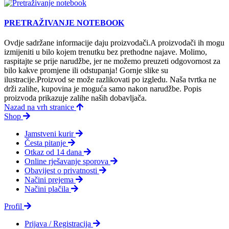
PRETRAŽIVANJE NOTEBOOK
Ovdje sadržane informacije daju proizvodači.A proizvodači ih mogu
izmijeniti u bilo kojem trenutku bez prethodne najave. Molimo,
raspitajte se prije narudžbe, jer ne možemo preuzeti odgovornost za
bilo kakve promjene ili odstupanja! Gornje slike su
ilustracije.Proizvod se može razlikovati po izgledu. Naša tvrtka ne
drži zalihe, kupovina je moguća samo nakon narudžbe. Popis
proizvoda prikazuje zalihe naših dobavljača.
Nazad na vrh stranice
Shop
Jamstveni kurir
Česta pitanje
Otkaz od 14 dana
Online rješavanje sporova
Obavijest o privatnosti
Načini prejema
Načini plačila
Profil
Prijava / Registracija