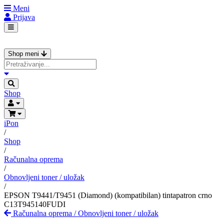
Meni
Prijava
Shop meni
Shop
iPon
/
Shop
/
Računalna oprema
/
Obnovljeni toner / uložak
/
EPSON T9441/T9451 (Diamond) (kompatibilan) tintapatron crno
C13T945140FUDI
Računalna oprema
/
Obnovljeni toner / uložak