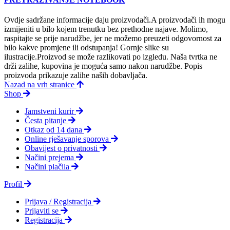
Ovdje sadržane informacije daju proizvodači.A proizvodači ih mogu
izmijeniti u bilo kojem trenutku bez prethodne najave. Molimo,
raspitajte se prije narudžbe, jer ne možemo preuzeti odgovornost za
bilo kakve promjene ili odstupanja! Gornje slike su
ilustracije.Proizvod se može razlikovati po izgledu. Naša tvrtka ne
drži zalihe, kupovina je moguća samo nakon narudžbe. Popis
proizvoda prikazuje zalihe naših dobavljača.
Nazad na vrh stranice
Shop
Jamstveni kurir
Česta pitanje
Otkaz od 14 dana
Online rješavanje sporova
Obavijest o privatnosti
Načini prejema
Načini plačila
Profil
Prijava / Registracija
Prijaviti se
Registracija