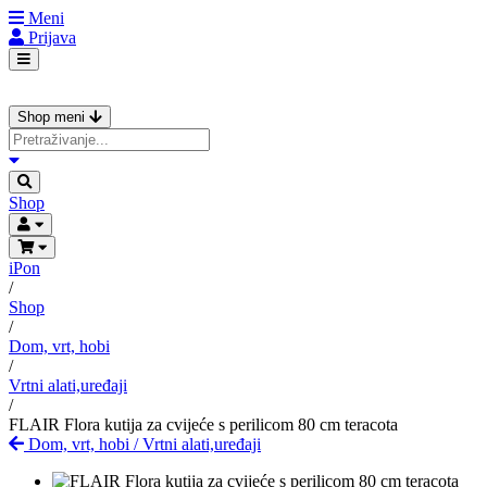
Meni
Prijava
Shop meni
Shop
iPon
/
Shop
/
Dom, vrt, hobi
/
Vrtni alati,uređaji
/
FLAIR Flora kutija za cvijeće s perilicom 80 cm teracota
Dom, vrt, hobi
/
Vrtni alati,uređaji