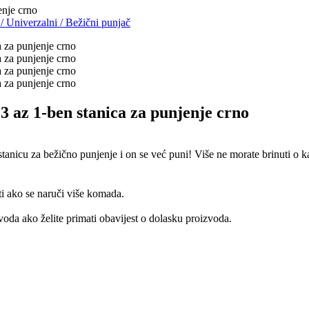
nje crno
e
/
Univerzalni
/
Bežični punjač
az 1-ben stanica za punjenje crno
stanicu za bežično punjenje i on se već puni! Više ne morate brinuti o 
ti ako se naruči više komada.
oda ako želite primati obavijest o dolasku proizvoda.