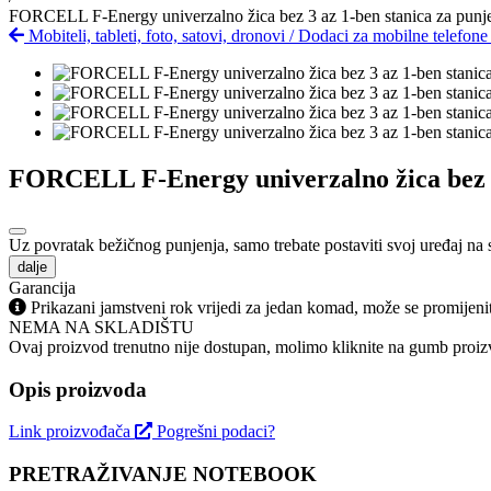
FORCELL F-Energy univerzalno žica bez 3 az 1-ben stanica za punje
Mobiteli, tableti, foto, satovi, dronovi
/
Dodaci za mobilne telefon
FORCELL F-Energy univerzalno žica bez 3 
Uz povratak bežičnog punjenja, samo trebate postaviti svoj uređaj na 
dalje
Garancija
Prikazani jamstveni rok vrijedi za jedan komad, može se promijeni
NEMA NA SKLADIŠTU
Ovaj proizvod trenutno nije dostupan, molimo kliknite na gumb proizv
Opis proizvoda
Link proizvođača
Pogrešni podaci?
PRETRAŽIVANJE NOTEBOOK