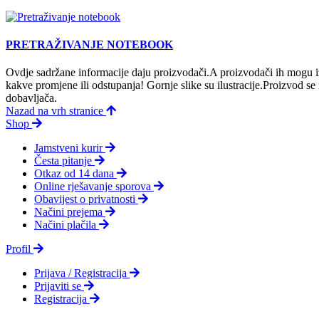
PRETRAŽIVANJE NOTEBOOK
Ovdje sadržane informacije daju proizvodači.A proizvodači ih mogu iz
kakve promjene ili odstupanja! Gornje slike su ilustracije.Proizvod s
dobavljača.
Nazad na vrh stranice
Shop
Jamstveni kurir
Česta pitanje
Otkaz od 14 dana
Online rješavanje sporova
Obavijest o privatnosti
Načini prejema
Načini plačila
Profil
Prijava / Registracija
Prijaviti se
Registracija