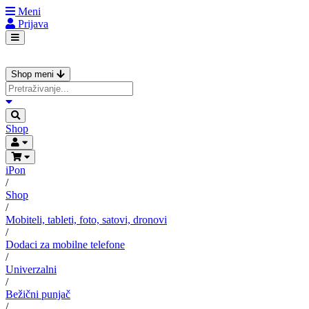
Meni
Prijava
Shop meni
Shop
iPon
/
Shop
/
Mobiteli, tableti, foto, satovi, dronovi
/
Dodaci za mobilne telefone
/
Univerzalni
/
Bežični punjač
/