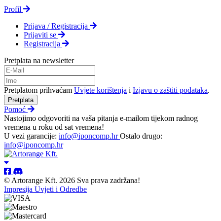
Profil
Prijava / Registracija
Prijaviti se
Registracija
Pretplata na newsletter
Pretplatom prihvaćam
Uvjete korištenja
i
Izjavu o zaštiti podataka
.
Pretplata
Pomoć
Nastojimo odgovoriti na vaša pitanja e-mailom tijekom radnog
vremena u roku od sat vremena!
U vezi garancije:
info@iponcomp.hr
Ostalo drugo:
info@iponcomp.hr
© Artorange Kft. 2026 Sva prava zadržana!
Impresija
Uvjeti i Odredbe