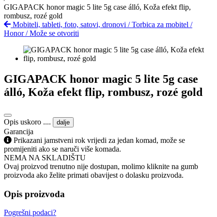
GIGAPACK honor magic 5 lite 5g case álló, Koža efekt flip,
rombusz, rozé gold
Mobiteli, tableti, foto, satovi, dronovi
/
Torbica za mobitel
/
Honor
/
Može se otvoriti
GIGAPACK honor magic 5 lite 5g case
álló, Koža efekt flip, rombusz, rozé gold
Opis uskoro ....
dalje
Garancija
Prikazani jamstveni rok vrijedi za jedan komad, može se
promijeniti ako se naruči više komada.
NEMA NA SKLADIŠTU
Ovaj proizvod trenutno nije dostupan, molimo kliknite na gumb
proizvoda ako želite primati obavijest o dolasku proizvoda.
Opis proizvoda
Pogrešni podaci?