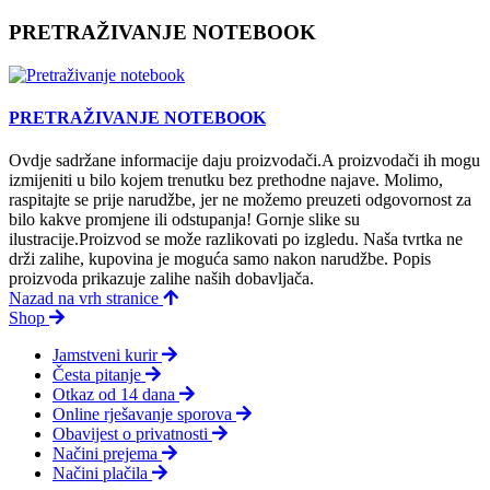
PRETRAŽIVANJE NOTEBOOK
PRETRAŽIVANJE NOTEBOOK
Ovdje sadržane informacije daju proizvodači.A proizvodači ih mogu
izmijeniti u bilo kojem trenutku bez prethodne najave. Molimo,
raspitajte se prije narudžbe, jer ne možemo preuzeti odgovornost za
bilo kakve promjene ili odstupanja! Gornje slike su
ilustracije.Proizvod se može razlikovati po izgledu. Naša tvrtka ne
drži zalihe, kupovina je moguća samo nakon narudžbe. Popis
proizvoda prikazuje zalihe naših dobavljača.
Nazad na vrh stranice
Shop
Jamstveni kurir
Česta pitanje
Otkaz od 14 dana
Online rješavanje sporova
Obavijest o privatnosti
Načini prejema
Načini plačila