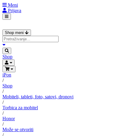
Meni
Prijava
Shop meni
Shop
iPon
/
Shop
/
Mobiteli, tableti, foto, satovi, dronovi
/
Torbica za mobitel
/
Honor
/
Može se otvoriti
/