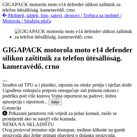
GIGAPACK motorola moto e14 defender silikon zaštitnik za
telefon ütésállóság. kameravédő. crno
Mobiteli, tableti, foto, satovi, dronovi
/
Torbica za mobitel
/
Motorola
/
Stražnja ploča
GIGAPACK motorola moto e14 defender
silikon zaštitnik za telefon ütésállóság.
kameravédő. crno
Izrađen od TPU-a i plastike, otporan na otiske prstiju i nježan dodir
Ugrađena rotirajuća potpora omogućuje rad jednom rukom i
podršku pod više kutova Vojna otpornost na padove, dobra
apsorpcija i otpornost...
dalje
Garancija
Prikazani jamstveni rok vrijedi za jedan komad, može se
promijeniti ako se naruči više komada.
NEMA NA SKLADIŠTU
Ovaj proizvod trenutno nije dostupan, molimo kliknite na gumb
proizvoda ako želite primati obavijest o dolasku proizvoda.