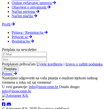
Online rješavanje sporova
Obavijest o privatnosti
Načini prejema
Načini plačila
Profil
Prijava / Registracija
Prijaviti se
Registracija
Pretplata na newsletter
Pretplatom prihvaćam
Uvjete korištenja
i
Izjavu o zaštiti podataka
.
Pretplata
Pomoć
Nastojimo odgovoriti na vaša pitanja e-mailom tijekom radnog
vremena u roku od sat vremena!
U vezi garancije:
info@iponcomp.hr
Ostalo drugo:
info@iponcomp.hr
© Artorange Kft. 2026 Sva prava zadržana!