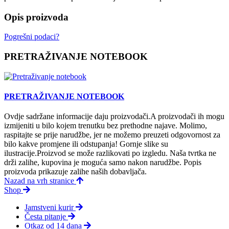
Opis proizvoda
Pogrešni podaci?
PRETRAŽIVANJE NOTEBOOK
PRETRAŽIVANJE NOTEBOOK
Ovdje sadržane informacije daju proizvodači.A proizvodači ih mogu
izmijeniti u bilo kojem trenutku bez prethodne najave. Molimo,
raspitajte se prije narudžbe, jer ne možemo preuzeti odgovornost za
bilo kakve promjene ili odstupanja! Gornje slike su
ilustracije.Proizvod se može razlikovati po izgledu. Naša tvrtka ne
drži zalihe, kupovina je moguća samo nakon narudžbe. Popis
proizvoda prikazuje zalihe naših dobavljača.
Nazad na vrh stranice
Shop
Jamstveni kurir
Česta pitanje
Otkaz od 14 dana