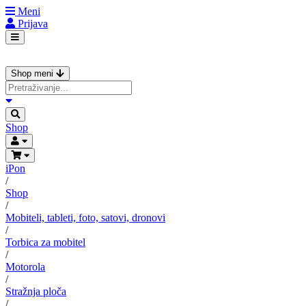
Meni
Prijava
Shop meni
Shop
iPon
/
Shop
/
Mobiteli, tableti, foto, satovi, dronovi
/
Torbica za mobitel
/
Motorola
/
Stražnja ploča
/