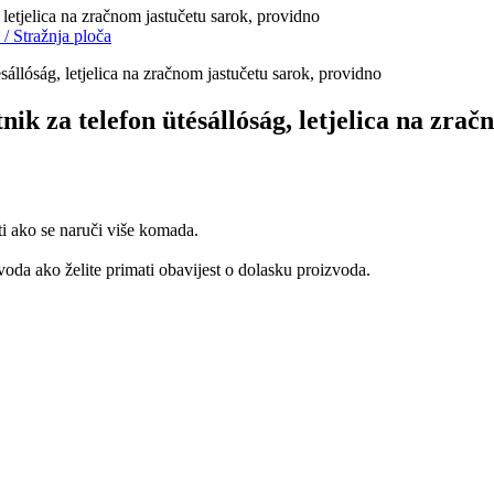
letjelica na zračnom jastučetu sarok, providno
i
/
Stražnja ploča
k za telefon ütésállóság, letjelica na zrač
ti ako se naruči više komada.
oda ako želite primati obavijest o dolasku proizvoda.