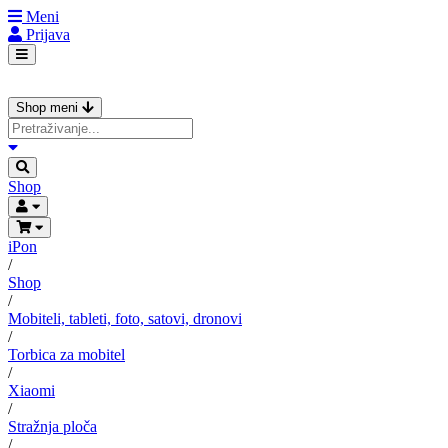
Meni
Prijava
Shop meni
Shop
iPon
/
Shop
/
Mobiteli, tableti, foto, satovi, dronovi
/
Torbica za mobitel
/
Xiaomi
/
Stražnja ploča
/