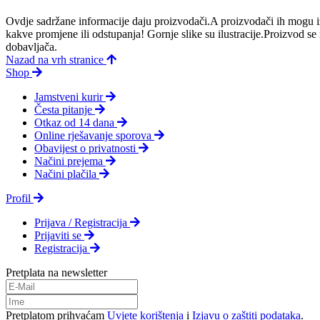
Ovdje sadržane informacije daju proizvodači.A proizvodači ih mogu iz
kakve promjene ili odstupanja! Gornje slike su ilustracije.Proizvod s
dobavljača.
Nazad na vrh stranice
Shop
Jamstveni kurir
Česta pitanje
Otkaz od 14 dana
Online rješavanje sporova
Obavijest o privatnosti
Načini prejema
Načini plačila
Profil
Prijava / Registracija
Prijaviti se
Registracija
Pretplata na newsletter
Pretplatom prihvaćam
Uvjete korištenja
i
Izjavu o zaštiti podataka
.