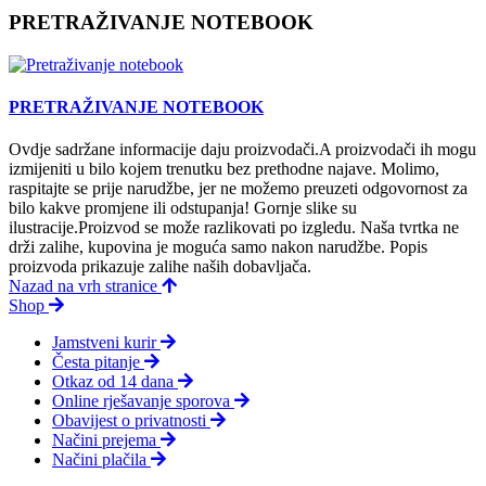
PRETRAŽIVANJE NOTEBOOK
PRETRAŽIVANJE NOTEBOOK
Ovdje sadržane informacije daju proizvodači.A proizvodači ih mogu
izmijeniti u bilo kojem trenutku bez prethodne najave. Molimo,
raspitajte se prije narudžbe, jer ne možemo preuzeti odgovornost za
bilo kakve promjene ili odstupanja! Gornje slike su
ilustracije.Proizvod se može razlikovati po izgledu. Naša tvrtka ne
drži zalihe, kupovina je moguća samo nakon narudžbe. Popis
proizvoda prikazuje zalihe naših dobavljača.
Nazad na vrh stranice
Shop
Jamstveni kurir
Česta pitanje
Otkaz od 14 dana
Online rješavanje sporova
Obavijest o privatnosti
Načini prejema
Načini plačila