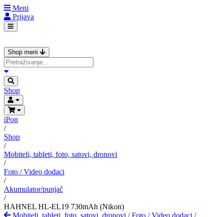
Meni
Prijava
Shop meni
Shop
iPon
/
Shop
/
Mobiteli, tableti, foto, satovi, dronovi
/
Foto / Video dodaci
/
Akumulator/punjač
/
HAHNEL HL-EL19 730mAh (Nikon)
Mobiteli, tableti, foto, satovi, dronovi
/
Foto / Video dodaci
/