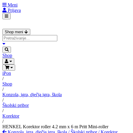
Meni
Prijava
Shop meni
Shop
iPon
/
Shop
/
Konzola, igra, dječja igra, škola
/
Školski pribor
/
Korektor
/
HENKEL Korektor roller 4.2 mm x 6 m Pritt Mini-roller
Konzola, igra, dječja igra, škola
/
Školski pribor
/
Korektor