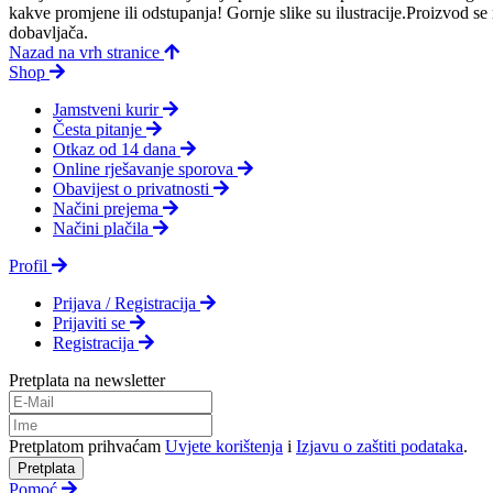
kakve promjene ili odstupanja! Gornje slike su ilustracije.Proizvod s
dobavljača.
Nazad na vrh stranice
Shop
Jamstveni kurir
Česta pitanje
Otkaz od 14 dana
Online rješavanje sporova
Obavijest o privatnosti
Načini prejema
Načini plačila
Profil
Prijava / Registracija
Prijaviti se
Registracija
Pretplata na newsletter
Pretplatom prihvaćam
Uvjete korištenja
i
Izjavu o zaštiti podataka
.
Pretplata
Pomoć