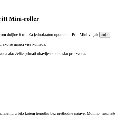
tt Mini-roller
com duljine 6 m - Za jednokratnu upotrebu - Pritt Mini-valjak
dalje
ti ako se naruči više komada.
oda ako želite primati obavijest o dolasku proizvoda.
mijeniti u bilo kojem trenutku bez prethodne najave. Molimo, raspitajt