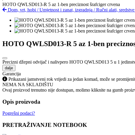
HOTO QWLSD013-R 5 az 1-ben preciznost šrafciger crvena
Dom, vrt, hobi
/
Umjetnost i zanat, izgradnja
/
Ručni alati, sredstv
HOTO QWLSD013-R 5 az 1-ben preciznost 
Precizni džepni odvijač i nalivpero HOTO QWLSD013 5 u 1 jedinstven j
dalje
Garancija
Prikazani jamstveni rok vrijedi za jedan komad, može se promijeni
NEMA NA SKLADIŠTU
Ovaj proizvod trenutno nije dostupan, molimo kliknite na gumb proizv
Opis proizvoda
Pogrešni podaci?
PRETRAŽIVANJE NOTEBOOK