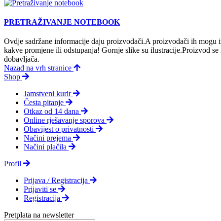
PRETRAŽIVANJE NOTEBOOK
Ovdje sadržane informacije daju proizvodači.A proizvodači ih mogu iz
kakve promjene ili odstupanja! Gornje slike su ilustracije.Proizvod s
dobavljača.
Nazad na vrh stranice
Shop
Jamstveni kurir
Česta pitanje
Otkaz od 14 dana
Online rješavanje sporova
Obavijest o privatnosti
Načini prejema
Načini plačila
Profil
Prijava / Registracija
Prijaviti se
Registracija
Pretplata na newsletter