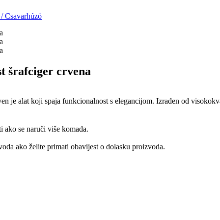
e
/
Csavarhúzó
šrafciger crvena
e alat koji spaja funkcionalnost s elegancijom. Izrađen od visokokvali
ti ako se naruči više komada.
oda ako želite primati obavijest o dolasku proizvoda.