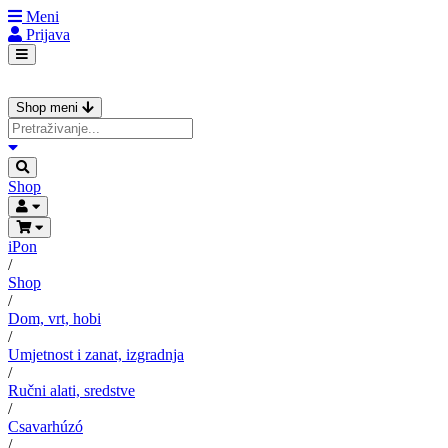
Meni
Prijava
Shop meni
Shop
iPon
/
Shop
/
Dom, vrt, hobi
/
Umjetnost i zanat, izgradnja
/
Ručni alati, sredstve
/
Csavarhúzó
/