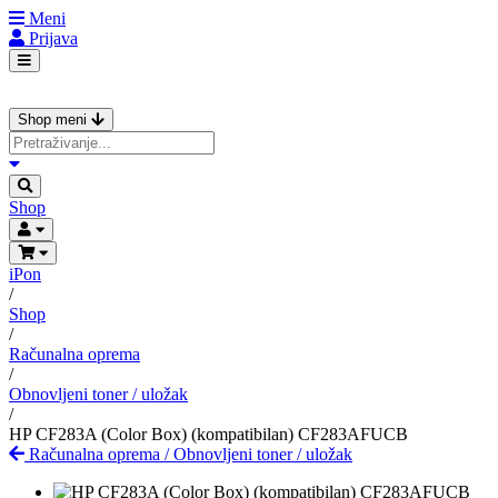
Meni
Prijava
Shop meni
Shop
iPon
/
Shop
/
Računalna oprema
/
Obnovljeni toner / uložak
/
HP CF283A (Color Box) (kompatibilan) CF283AFUCB
Računalna oprema
/
Obnovljeni toner / uložak