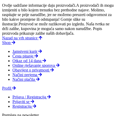
Ovdje sadržane informacije daju proizvodači.A proizvodači ih mogu
izmijeniti u bilo kojem trenutku bez prethodne najave. Molimo,
raspitajte se prije narudžbe, jer ne možemo preuzeti odgovornost za
bilo kakve promjene ili odstupanja! Gornje slike su
ilustracije.Proizvod se može razlikovati po izgledu. Naša tvrtka ne
drži zalihe, kupovina je moguća samo nakon narudžbe. Popis
proizvoda prikazuje zalihe naših dobavljača.
Nazad na vrh stranice
Shop
Jamstveni kurir
Česta pitanje
Otkaz od 14 dana
Online rješavanje sporova
Obavijest o privatnosti
Načini prejema
Načini plačila
Profil
Prijava / Registracija
Prijaviti se
Registracija
Pretplata na newsletter