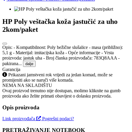
HP Poly veštačka koža jastučić za uho
2kom/paket
Opis: - Kompatibilnost: Poly bežične slušalice - masa (približno):
5,1 g - Materijal: imitacijska koža - Opće informacije - Vrsta
proizvoda: jastuk uha - Broj članka proizvođača: 783Q8AAA -
pakirana...
dalje
Garancija
Prikazani jamstveni rok vrijedi za jedan komad, može se
promijeniti ako se naruči više komada.
NEMA NA SKLADIŠTU
Ovaj proizvod trenutno nije dostupan, molimo kliknite na gumb
proizvoda ako želite primati obavijest o dolasku proizvoda.
Opis proizvoda
Link proizvođača
Pogrešni podaci?
PRETRAŽIVANJE NOTEBOOK