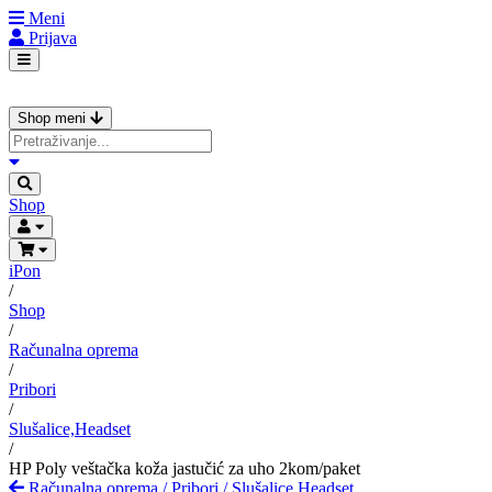
Meni
Prijava
Shop meni
Shop
iPon
/
Shop
/
Računalna oprema
/
Pribori
/
Slušalice,Headset
/
HP Poly veštačka koža jastučić za uho 2kom/paket
Računalna oprema
/
Pribori
/
Slušalice,Headset