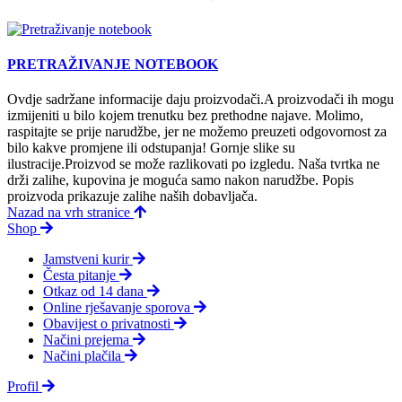
PRETRAŽIVANJE NOTEBOOK
Ovdje sadržane informacije daju proizvodači.A proizvodači ih mogu
izmijeniti u bilo kojem trenutku bez prethodne najave. Molimo,
raspitajte se prije narudžbe, jer ne možemo preuzeti odgovornost za
bilo kakve promjene ili odstupanja! Gornje slike su
ilustracije.Proizvod se može razlikovati po izgledu. Naša tvrtka ne
drži zalihe, kupovina je moguća samo nakon narudžbe. Popis
proizvoda prikazuje zalihe naših dobavljača.
Nazad na vrh stranice
Shop
Jamstveni kurir
Česta pitanje
Otkaz od 14 dana
Online rješavanje sporova
Obavijest o privatnosti
Načini prejema
Načini plačila
Profil