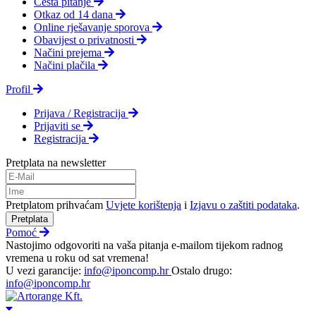
Česta pitanje
Otkaz od 14 dana
Online rješavanje sporova
Obavijest o privatnosti
Načini prejema
Načini plačila
Profil
Prijava / Registracija
Prijaviti se
Registracija
Pretplata na newsletter
Pretplatom prihvaćam
Uvjete korištenja
i
Izjavu o zaštiti podataka
.
Pretplata
Pomoć
Nastojimo odgovoriti na vaša pitanja e-mailom tijekom radnog
vremena u roku od sat vremena!
U vezi garancije:
info@iponcomp.hr
Ostalo drugo:
info@iponcomp.hr