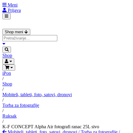
Meni
Prijava
Shop meni
Shop
iPon
/
Shop
/
Mobiteli, tableti, foto, satovi, dronovi
/
Torba za fotografije
/
Ruksak
/
K-F CONCEPT Alpha Air fotografi ranac 25L sivo
Mobiteli, tableti, foto, satovi, dronovi
/
Torba za fotografije
/