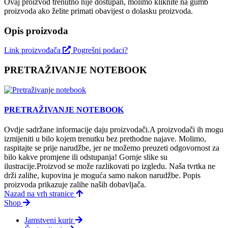
Ovaj proizvod trenutno nije dostupan, molimo kliknite na gumb
proizvoda ako želite primati obavijest o dolasku proizvoda.
Opis proizvoda
Link proizvođača
Pogrešni podaci?
PRETRAŽIVANJE NOTEBOOK
PRETRAŽIVANJE NOTEBOOK
Ovdje sadržane informacije daju proizvodači.A proizvodači ih mogu
izmijeniti u bilo kojem trenutku bez prethodne najave. Molimo,
raspitajte se prije narudžbe, jer ne možemo preuzeti odgovornost za
bilo kakve promjene ili odstupanja! Gornje slike su
ilustracije.Proizvod se može razlikovati po izgledu. Naša tvrtka ne
drži zalihe, kupovina je moguća samo nakon narudžbe. Popis
proizvoda prikazuje zalihe naših dobavljača.
Nazad na vrh stranice
Shop
Jamstveni kurir